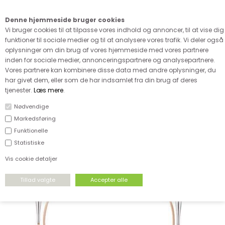
Kære kunde - husk vi desværre ikke tager afklippede metervarer
retur
Denne hjemmeside bruger cookies
0
Vi bruger cookies til at tilpasse vores indhold og annoncer, til at vise dig
funktioner til sociale medier og til at analysere vores trafik. Vi deler også
oplysninger om din brug af vores hjemmeside med vores partnere
inden for sociale medier, annonceringspartnere og analysepartnere.
Vores partnere kan kombinere disse data med andre oplysninger, du
har givet dem, eller som de har indsamlet fra din brug af deres
FORSIDE
›
GARN
›
STRIKKETILBEHØR
tjenester.
Læs mere
.
Nødvendige
Markedsføring
Funktionelle
Statistiske
Vis cookie detaljer