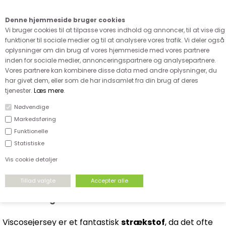
Kære kunde - husk vi desværre ikke tager afklippede metervarer
retur
Denne hjemmeside bruger cookies
0
Vi bruger cookies til at tilpasse vores indhold og annoncer, til at vise dig
funktioner til sociale medier og til at analysere vores trafik. Vi deler også
oplysninger om din brug af vores hjemmeside med vores partnere
inden for sociale medier, annonceringspartnere og analysepartnere.
Vores partnere kan kombinere disse data med andre oplysninger, du
har givet dem, eller som de har indsamlet fra din brug af deres
FORSIDE
›
STRÆKSTOF
›
MØNSTRET VISCOSEJERSEY
tjenester.
Læs mere
.
MØNSTRET VISCOSEJERSEY
Nødvendige
Markedsføring
Funktionelle
Statistiske
Vis cookie detaljer
Viscosejersey - det perfekte valg til elegant
beklædning .
Viscosejersey er et fantastisk
strækstof
, da det ofte