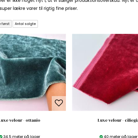
Der er ikke noget nyt i, at vi sælger produktionsoverskud. Nyt er
uper lækre varer til rigtig fine priser.
 først
Antal solgte
Luxe velour - ottanio
Luxe velour - ciliegi
34.5 meter på lager
40 meter på lager