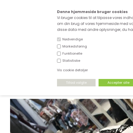
Kære
Denne hjemmeside bruger cookies
Fri fragt ved køb for ove
Vi bruger cookies til at tilpasse vores indh
om din brug af vores hjemmeside med vor
disse data med andre oplysninger, du har 
Nødvendige
Markedsføring
Funktionelle
NYHEDER
DEADSTOCK
STRÆKSTOF
Statistiske
Vis cookie detaljer
FORSIDE
›
VÆVET STOF
›
VÆVET VISCOSE MM