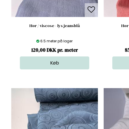
Hør / viscose - lys jeansblå
Hør 
6.5 meter på lager
120,00 DKK pr. meter
8