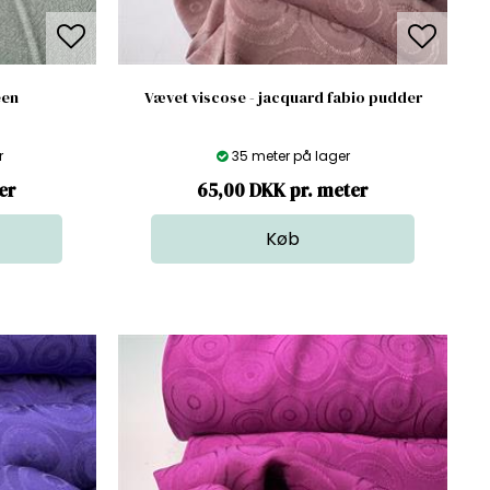
een
Vævet viscose - jacquard fabio pudder
r
35 meter på lager
er
65,00 DKK pr. meter