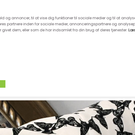
 kunde - husk vi desværre ikke tager afklippede metervarer 
r 600.-
Hurtig levering - kun 1-5 hverdage
Kundeser
old og annoncer, til at vise dig funktioner til sociale medier og til at analys
es partnere inden for sociale medier, annonceringspartnere og analysep
givet dem, eller som de har indsamlet fra din brug af deres tjenester.
Læ
VÆVET STOF
UDSALG
BOLIG
TILB
VÆVET VISCOSE MM