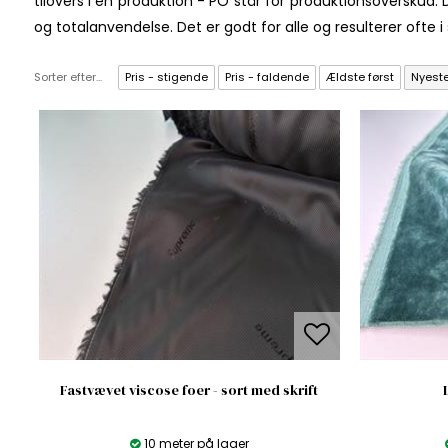
tilovers i en produktion - PO står for produktionsoverskud. 
og totalanvendelse. Det er godt for alle og resulterer ofte i s
Sorter efter...
Pris - stigende
Pris - faldende
Ældste først
Nyeste
Fastvævet viscose foer - sort med skrift
10 meter på lager