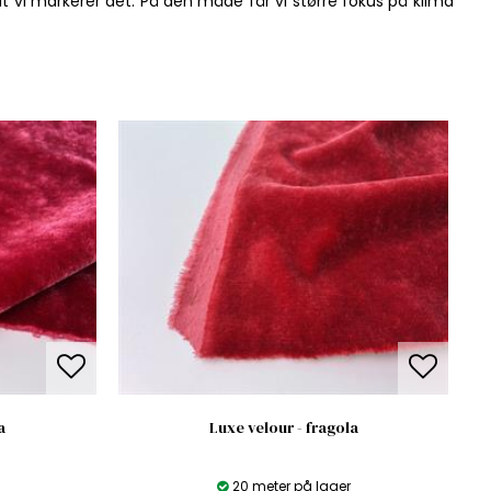
 at vi markerer det. På den måde får vi større fokus på klima
a
Luxe velour - fragola
20 meter på lager