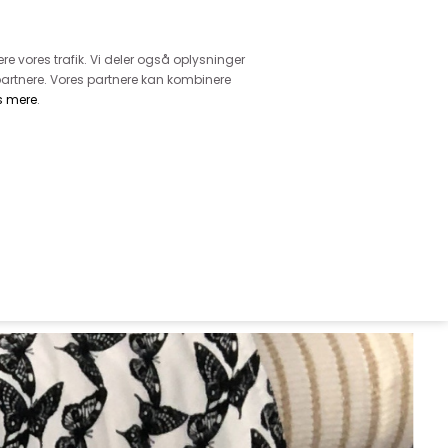
retur
vice - Ring på tlf. 3169 1071
ere vores trafik. Vi deler også oplysninger
artnere. Vores partnere kan kombinere
s mere
.
DKK
0,00
EHØR
MØNSTRE
GARN
DIVERSE