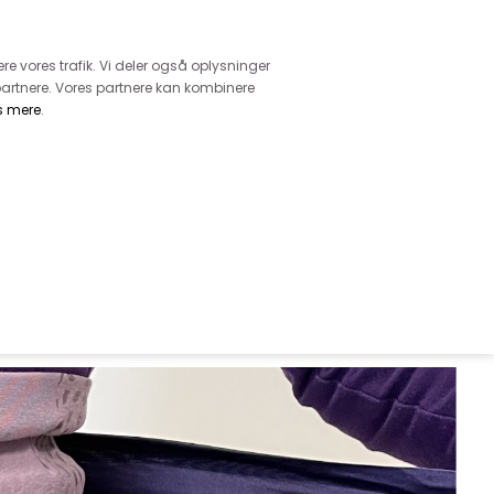
retur
vice - Ring på tlf. 3169 1071
ere vores trafik. Vi deler også oplysninger
artnere. Vores partnere kan kombinere
s mere
.
DKK
0,00
EHØR
MØNSTRE
GARN
DIVERSE