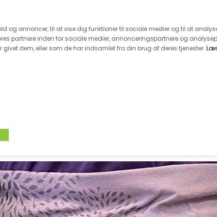
 kunde - husk vi desværre ikke tager afklippede metervarer 
r 600.-
Hurtig levering - kun 1-5 hverdage
Kundeser
old og annoncer, til at vise dig funktioner til sociale medier og til at analys
es partnere inden for sociale medier, annonceringspartnere og analysep
givet dem, eller som de har indsamlet fra din brug af deres tjenester.
Læ
VÆVET STOF
UDSALG
BOLIG
TILB
VÆVET BOMULD