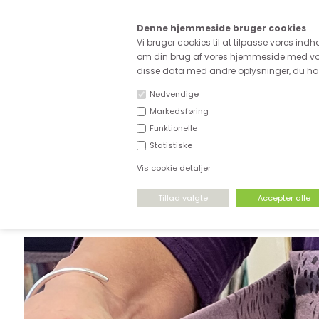
Kære
Denne hjemmeside bruger cookies
Fri fragt ved køb for ove
Vi bruger cookies til at tilpasse vores indh
om din brug af vores hjemmeside med vor
disse data med andre oplysninger, du har 
Nødvendige
Markedsføring
Funktionelle
NYHEDER
DEADSTOCK
STRÆKSTOF
Statistiske
Vis cookie detaljer
FORSIDE
›
VÆVET STOF
›
VÆVET BOMULD