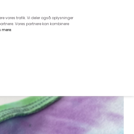
retur
vice - Ring på tlf. 3169 1071
ere vores trafik. Vi deler også oplysninger
artnere. Vores partnere kan kombinere
s mere
.
DKK
0,00
EHØR
MØNSTRE
GARN
DIVERSE