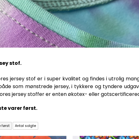
ey stof.
res jersey stof er i super kvalitet og findes i utrolig man
 både som mønstrede jersey, i tykkere og tyndere udgave
ores jersey stoffer er enten økotex- eller gotscertificere
te varer først.
 først
Antal solgte