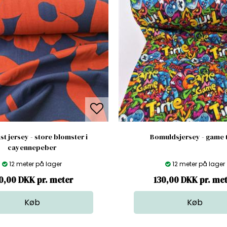
t jersey - store blomster i
Bomuldsjersey - game 
cayennepeber
12 meter på lager
12 meter på lager
0,00 DKK pr. meter
130,00 DKK pr. me