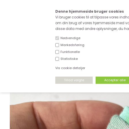
Kære
Denne hjemmeside bruger cookies
Fri fragt ved køb for ove
Vi bruger cookies til at tilpasse vores indh
om din brug af vores hjemmeside med vor
disse data med andre oplysninger, du har 
Nødvendige
Markedsføring
Funktionelle
NYHEDER
DEADSTOCK
STRÆKSTOF
Statistiske
Vis cookie detaljer
FORSIDE
›
STRÆKSTOF
›
JERSEY STOF