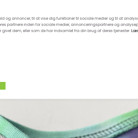
 kunde - husk vi desværre ikke tager afklippede metervarer 
r 600.-
Hurtig levering - kun 1-5 hverdage
Kundeser
old og annoncer, til at vise dig funktioner til sociale medier og til at analys
es partnere inden for sociale medier, annonceringspartnere og analysep
givet dem, eller som de har indsamlet fra din brug af deres tjenester.
Læ
VÆVET STOF
UDSALG
BOLIG
TILB
JERSEY STOF