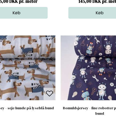
5,00 DKK pr. meter
145,00 DKK pr. me
ey - seje hunde på lyseblå bund
Bomuldsjersey - fine robotter 
bund