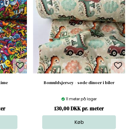
time
Bomuldsjersey - søde dinoer i biler
11 meter på lager
ter
130,00 DKK pr. meter