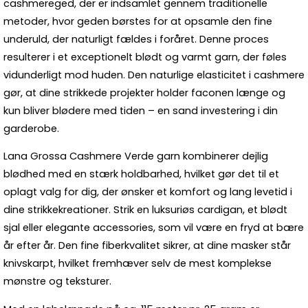
cashmereged, der er indsamlet gennem traditionelle
metoder, hvor geden børstes for at opsamle den fine
underuld, der naturligt fældes i foråret. Denne proces
resulterer i et exceptionelt blødt og varmt garn, der føles
vidunderligt mod huden. Den naturlige elasticitet i cashmere
gør, at dine strikkede projekter holder faconen længe og
kun bliver blødere med tiden – en sand investering i din
garderobe.
Lana Grossa Cashmere Verde garn kombinerer dejlig
blødhed med en stærk holdbarhed, hvilket gør det til et
oplagt valg for dig, der ønsker et komfort og lang levetid i
dine strikkekreationer. Strik en luksuriøs cardigan, et blødt
sjal eller elegante accessories, som vil være en fryd at bære
år efter år. Den fine fiberkvalitet sikrer, at dine masker står
knivskarpt, hvilket fremhæver selv de mest komplekse
mønstre og teksturer.