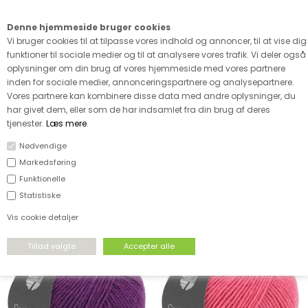
Kære kunde - husk vi desværre ikke tager afklippede metervarer
retur
Denne hjemmeside bruger cookies
0
Vi bruger cookies til at tilpasse vores indhold og annoncer, til at vise dig
funktioner til sociale medier og til at analysere vores trafik. Vi deler også
oplysninger om din brug af vores hjemmeside med vores partnere
inden for sociale medier, annonceringspartnere og analysepartnere.
Vores partnere kan kombinere disse data med andre oplysninger, du
har givet dem, eller som de har indsamlet fra din brug af deres
FORSIDE
›
GARN
›
LANA GROSSA
›
CASHMERE VERDE
tjenester.
Læs mere
.
CASHMERE VERDE
Nødvendige
Markedsføring
Funktionelle
Sorter efter...
Pris - stigende
Pris - faldende
Ældste først
Statistiske
Nyeste først
Antal solgte
Vis cookie detaljer