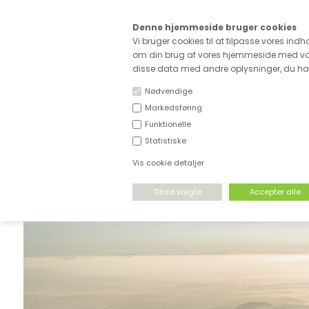
Kære
Denne hjemmeside bruger cookies
Fri fragt ved køb for ove
Vi bruger cookies til at tilpasse vores indh
om din brug af vores hjemmeside med vor
disse data med andre oplysninger, du har 
Nødvendige
Markedsføring
Funktionelle
NYHEDER
DEADSTOCK
STRÆKSTOF
Statistiske
Vis cookie detaljer
FORSIDE
›
STRÆKSTOF
›
ØKOLOGISK STOF