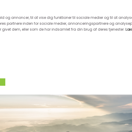
 kunde - husk vi desværre ikke tager afklippede metervarer 
r 600.-
Hurtig levering - kun 1-5 hverdage
Kundeser
old og annoncer, til at vise dig funktioner til sociale medier og til at analys
es partnere inden for sociale medier, annonceringspartnere og analysep
givet dem, eller som de har indsamlet fra din brug af deres tjenester.
Læ
VÆVET STOF
UDSALG
BOLIG
TILB
ØKOLOGISK STOF