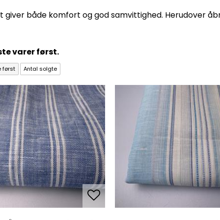
ffet giver både komfort og god samvittighed. Herudover 
te varer først.
 først
Antal solgte