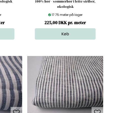
kologisk
100% hør - sommerhør i lette striber,
økologisk
r
17.75 meter på lager
ter
225,00 DKK pr. meter