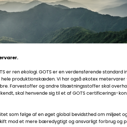
ervarer.
GOTS er ren økologi. GOTS er en verdensførende standard in
i hele produktionskæden. Vi har også økotex metervarer - 
ibre. Farvestoffer og andre tilsætningsstoffer skal overh
ndt, skal henvende sig til et af GOTS certificerings-kont
itet som følge af en øget global bevidsthed om miljøet o
e skift mod et mere bæredygtigt og ansvarligt forbrug og p