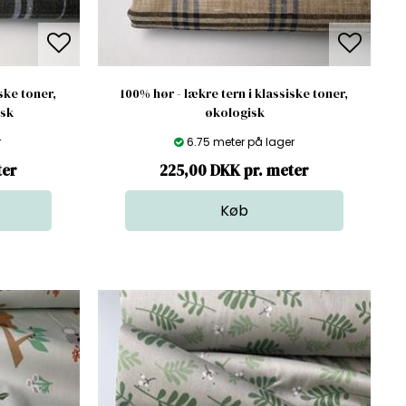
ske toner,
100% hør - lækre tern i klassiske toner,
isk
økologisk
r
6.75 meter på lager
ter
225,00 DKK pr. meter