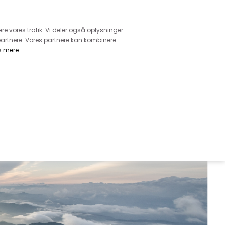
retur
vice - Ring på tlf. 3169 1071
ere vores trafik. Vi deler også oplysninger
artnere. Vores partnere kan kombinere
s mere
.
DKK
0,00
EHØR
MØNSTRE
GARN
DIVERSE