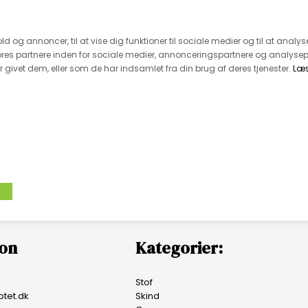
 kunde - husk vi desværre ikke tager afklippede metervarer 
r 600.-
Hurtig levering - kun 1-5 hverdage
Kundeser
old og annoncer, til at vise dig funktioner til sociale medier og til at analys
es partnere inden for sociale medier, annonceringspartnere og analysep
givet dem, eller som de har indsamlet fra din brug af deres tjenester.
Læ
VÆVET STOF
UDSALG
BOLIG
TILB
ion
Kategorier:
Stof
tet.dk
Skind