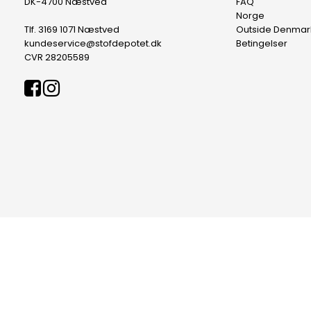
DK-4700 Næstved
FAQ
Norge
Tlf. 3169 1071 Næstved
Outside Denmar
kundeservice@stofdepotet.dk
Betingelser
CVR 28205589