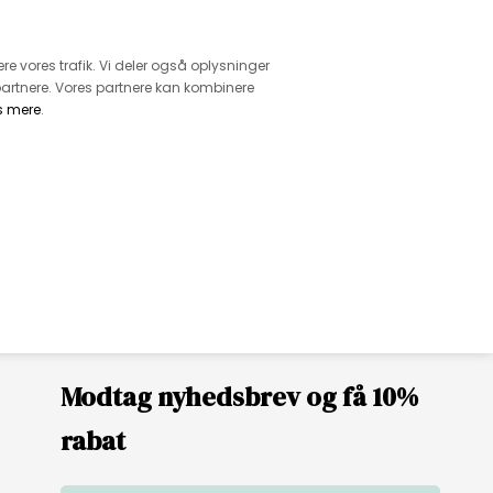
retur
vice - Ring på tlf. 3169 1071
ere vores trafik. Vi deler også oplysninger
artnere. Vores partnere kan kombinere
s mere
.
DKK
0,00
EHØR
MØNSTRE
GARN
DIVERSE
Modtag nyhedsbrev og få 10%
rabat