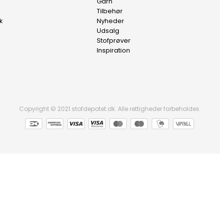
Garn
Tilbehør
k
Nyheder
Udsalg
Stofprøver
Inspiration
Copyright © 2021 stofdepotet.dk. Alle rettigheder forbeholdes.