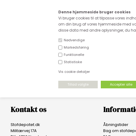
Kære
Denne hjemmeside bruger cookies
Fri fragt ved køb for ove
Vi bruger cookies til at tilpasse vores indh
om din brug af vores hjemmeside med vor
disse data med andre oplysninger, du har 
Nødvendige
Markedsføring
Funktionelle
NYHEDER
DEADSTOCK
STRÆKSTOF
Statistiske
Vis cookie detaljer
FAVORITVARER
Kontakt os
Informat
Stofdepotet.dk
Åbningstider
Militærvej 17A
Bag om stofdepo