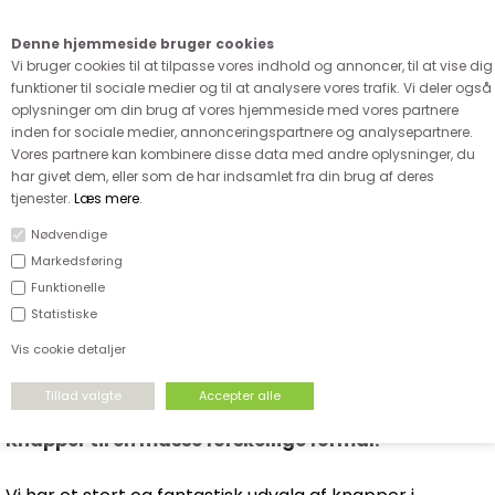
Kære kunde - husk vi desværre ikke tager afklippede metervarer
retur
Denne hjemmeside bruger cookies
0
Vi bruger cookies til at tilpasse vores indhold og annoncer, til at vise dig
funktioner til sociale medier og til at analysere vores trafik. Vi deler også
oplysninger om din brug af vores hjemmeside med vores partnere
inden for sociale medier, annonceringspartnere og analysepartnere.
Vores partnere kan kombinere disse data med andre oplysninger, du
har givet dem, eller som de har indsamlet fra din brug af deres
FORSIDE
›
TILBEHØR
›
ALLE KNAPPER
tjenester.
Læs mere
.
ALLE KNAPPER
Nødvendige
Markedsføring
Funktionelle
Statistiske
Vis cookie detaljer
Knapper til en masse forskellige formål.