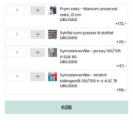
Prym saks - titanium universal
saks, 21 cm
Læs mere
+172,-
Sytråd som passer til stoffet
Læs mere
+20,-
Symaskinenåle - jersey 130/705
H SUK 80
Læs mere
+47,-
Symaskinenåle - stretch
tvillingenål 130/705 h-s 4,0/ 75
Læs mere
+58,-
KØB