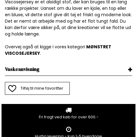
Viscosejersey er et alsidigt stof, der kan bruges til en lang
række projekter. Uanset om du laver en kjole, en top eller
en bluse, vil dette stof give dit tøj et friskt og moderne look.
Det er nemt at arbejde med og har et flot tungt fald. Du
kan derfor være sikker på, at dine kreationer vil se flotte ud
og holde længe.
Overvej også at kigge i vores kategori
MØNSTRET
VISCOSEJERSEY
.
Vaskeanvisning
Tilføj til mine favoritter
Fri fragt ved køb for over 600.-
Hurtig levering - kun 1-5 hverdage