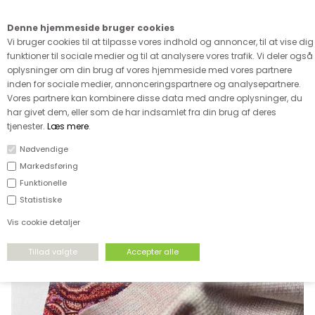
Kære kunde - husk vi desværre ikke tager afklippede metervarer
retur
Denne hjemmeside bruger cookies
0
Vi bruger cookies til at tilpasse vores indhold og annoncer, til at vise dig
funktioner til sociale medier og til at analysere vores trafik. Vi deler også
oplysninger om din brug af vores hjemmeside med vores partnere
inden for sociale medier, annonceringspartnere og analysepartnere.
Vores partnere kan kombinere disse data med andre oplysninger, du
har givet dem, eller som de har indsamlet fra din brug af deres
FORSIDE
›
STRÆKSTOF
›
MØNSTRET VISCOSEJERSEY
tjenester.
Læs mere
.
Nødvendige
Markedsføring
Funktionelle
Statistiske
Vis cookie detaljer