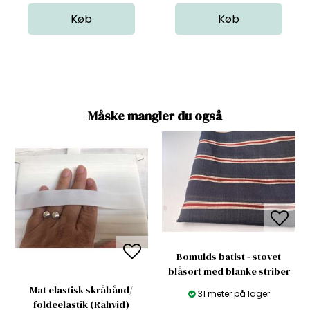
Måske mangler du også
Bomulds batist - støvet
blåsort med blanke striber
Mat elastisk skråbånd/
31 meter på lager
foldeelastik (Råhvid)