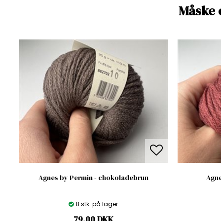
Måske 
Agnes by Permin - chokoladebrun
Agne
8 stk. på lager
79,00
DKK