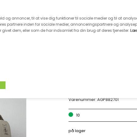
 kunde - husk vi desværre ikke tager afklippede metervarer 
r 600.-
Hurtig levering - kun 1-5 hverdage
Kundeser
old og annoncer, til at vise dig funktioner til sociale medier og til at analys
es partnere inden for sociale medier, annonceringspartnere og analysep
givet dem, eller som de har indsamlet fra din brug af deres tjenester.
Læ
VÆVET STOF
UDSALG
BOLIG
TILB
AGNES BY PERMIN
Varenummer:
AGP882701
10
på lager