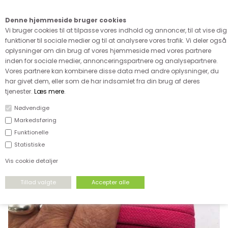
Kære kunde - husk vi desværre ikke tager afklippede metervarer
retur
Denne hjemmeside bruger cookies
0
Vi bruger cookies til at tilpasse vores indhold og annoncer, til at vise dig
funktioner til sociale medier og til at analysere vores trafik. Vi deler også
oplysninger om din brug af vores hjemmeside med vores partnere
inden for sociale medier, annonceringspartnere og analysepartnere.
Vores partnere kan kombinere disse data med andre oplysninger, du
har givet dem, eller som de har indsamlet fra din brug af deres
FORSIDE
›
TILBEHØR
›
BÅND OG KANTBÅND
tjenester.
Læs mere
.
Nødvendige
Markedsføring
Funktionelle
Statistiske
Vis cookie detaljer