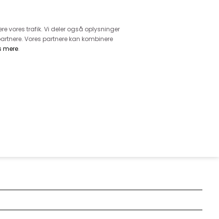
retur
vice - Ring på tlf. 3169 1071
ere vores trafik. Vi deler også oplysninger
artnere. Vores partnere kan kombinere
s mere
.
DKK
0,00
EHØR
MØNSTRE
GARN
DIVERSE
CREPET OG TERNET MED DISKRET