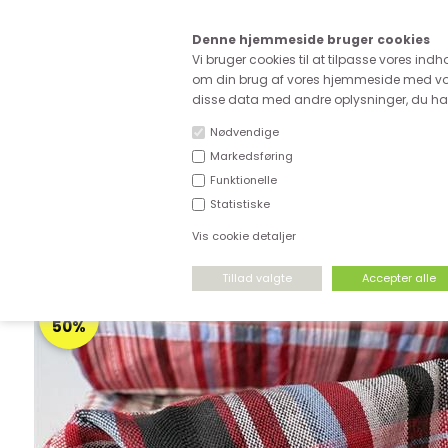
Kære
Denne hjemmeside bruger cookies
Fri fragt ved køb for ove
Vi bruger cookies til at tilpasse vores indh
om din brug af vores hjemmeside med vor
disse data med andre oplysninger, du har 
Nødvendige
Markedsføring
Funktionelle
NYHEDER
DEADSTOCK
STRÆKSTOF
Statistiske
Vis cookie detaljer
FORSIDE
›
UDSALG
›
UDSALG & GODE TILBUD PÅ STOF
SPAR
50%