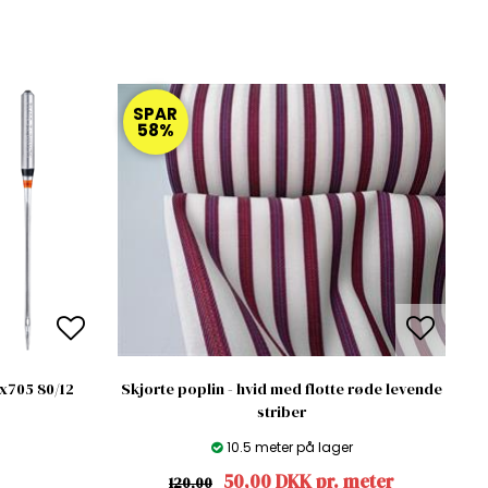
SPAR
58%
x705 80/12
Skjorte poplin - hvid med flotte røde levende
striber
10.5 meter på lager
50,00 DKK pr. meter
120,00