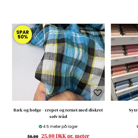
SPAR
50%
Bæk og bølge - crepet og ternet med diskret
Sytr
sølv tråd
4.5 meter på lager
25,00 DKK pr. meter
50,00