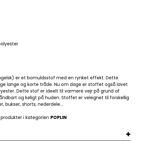
olyester
gelsk) er et bomuldsstof med en rynket effekt. Dette
uge lange og korte tråde. Nu om dage er stoffet også lavet
ester. Dette stof er ideelt til varmere vejr på grund af
ndbart og køligt på huden. Stoffet er velegnet til forskellig
r, bukser, shorts, nederdele...
 produkter i kategorien
P
OPLIN