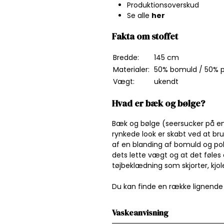
Produktionsoverskud
Se alle
her
Fakta om stoffet
Bredde:
145 cm
Materialer:
50% bomuld / 50% p
Vægt:
ukendt
Hvad er bæk og bølge?
Bæk og bølge (seersucker på en
rynkede look er skabt ved at br
af en blanding af bomuld og poly
dets lette vægt og at det føles å
tøjbeklædning som skjorter, kjole
Du kan finde en række lignende
Vaskeanvisning