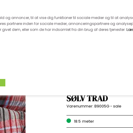
 kunde - husk vi desværre ikke tager afklippede metervarer 
r 600.-
Hurtig levering - kun 1-5 hverdage
Kundeser
old og annoncer, til at vise dig funktioner til sociale medier og til at analys
es partnere inden for sociale medier, annonceringspartnere og analysep
givet dem, eller som de har indsamlet fra din brug af deres tjenester.
Læ
VÆVET STOF
UDSALG
BOLIG
TILB
BÆK OG BØLGE - 
SØLV TRÅD
Varenummer:
B9005G - sale
18.5
meter