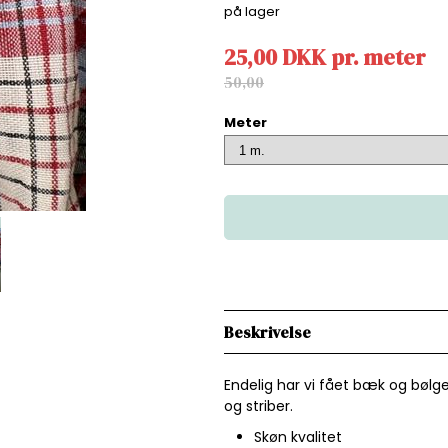
på lager
25,00
DKK
pr.
meter
50,00
Meter
Beskrivelse
Endelig har vi fået bæk og bølge
og striber.
Skøn kvalitet