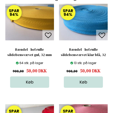
SPAR
SPAR
94%
94%
Bændel - hel rulle
Bændel - hel rulle
sildebensvævet gul, 32 mm
sildebensvævet klar blå, 32
mm
64 stk. på lager
13 stk. på lager
50,00
DKK
50,00
DKK
900,00
900,00
SPAR
SPAR