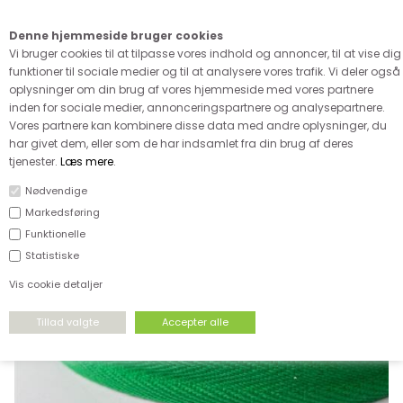
Kære kunde - husk vi desværre ikke tager afklippede metervarer
retur
Denne hjemmeside bruger cookies
0
Vi bruger cookies til at tilpasse vores indhold og annoncer, til at vise dig
funktioner til sociale medier og til at analysere vores trafik. Vi deler også
oplysninger om din brug af vores hjemmeside med vores partnere
inden for sociale medier, annonceringspartnere og analysepartnere.
Vores partnere kan kombinere disse data med andre oplysninger, du
har givet dem, eller som de har indsamlet fra din brug af deres
FORSIDE
›
UDSALG
›
UDSALG & TILBUD PÅ TILBEHØR & GARN
tjenester.
Læs mere
.
Nødvendige
SPAR
Markedsføring
94%
Funktionelle
Statistiske
Vis cookie detaljer