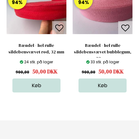
94%
94%
Bændel - hel rulle
Bændel - hel rulle
sildebensvævet rød, 32 mm
sildebensvævet bubblegum,
32 mm
24 stk. på lager
33 stk. på lager
50,00
DKK
50,00
DKK
900,00
900,00