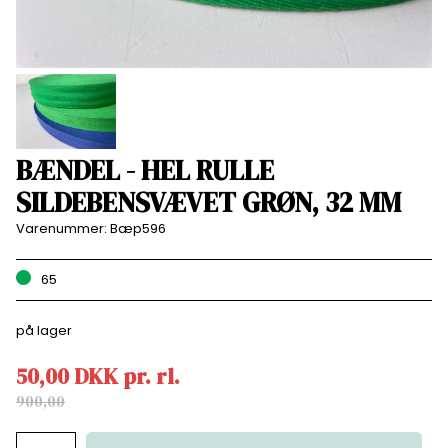
BÆNDEL - HEL RULLE
SILDEBENSVÆVET GRØN, 32 MM
Varenummer:
Bæp596
65
på lager
50,00
DKK
pr.
rl.
900,00