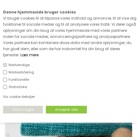
Kære kunde - husk vi desværre ikke tager afklippede metervarer
retur
Denne hjemmeside bruger cookies
0
Vi bruger cookies til at tilpasse vores indhold og annoncer, til at vise dig
funktioner til sociale medier og til at analysere vores trafik. Vi deler også
oplysninger om din brug af vores hjemmeside med vores partnere
inden for sociale medier, annonceringspartnere og analysepartnere.
Vores partnere kan kombinere disse data med andre oplysninger, du
har givet dem, eller som de har indsamlet fra din brug af deres
FORSIDE
›
BOLIG
›
ALLE MØBELSTOFFER
tjenester.
Læs mere
.
Nødvendige
Markedsføring
Funktionelle
Statistiske
Vis cookie detaljer