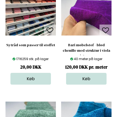
Sytråd som passer til stoffet
Bari møbelstof - blød
chenille med struktur i viola
intenso
1716259 stk. på lager
40 meter på lager
20,00
DKK
120,00 DKK pr. meter