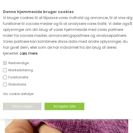
Kære kunde - husk vi desværre ikke tager afklippede metervarer
retur
Denne hjemmeside bruger cookies
0
Vi bruger cookies til at tilpasse vores indhold og annoncer, til at vise dig
funktioner til sociale medier og til at analysere vores trafik. Vi deler også
oplysninger om din brug af vores hjemmeside med vores partnere
inden for sociale medier, annonceringspartnere og analysepartnere.
Vores partnere kan kombinere disse data med andre oplysninger, du
har givet dem, eller som de har indsamlet fra din brug af deres
FORSIDE
›
BOLIG
›
ALLE MØBELSTOFFER
tjenester.
Læs mere
.
Nødvendige
Markedsføring
Funktionelle
Statistiske
Vis cookie detaljer