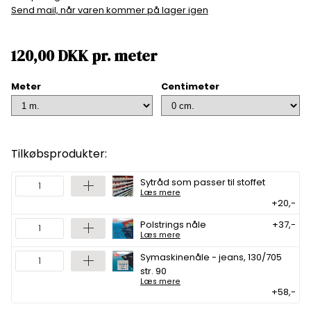
Send mail, når varen kommer på lager igen
120,00
DKK
pr.
meter
Meter
Centimeter
Tilkøbsprodukter:
Sytråd som passer til stoffet
Læs mere
+20,-
Polstrings nåle
+37,-
Læs mere
Symaskinenåle - jeans, 130/705
str. 90
Læs mere
+58,-