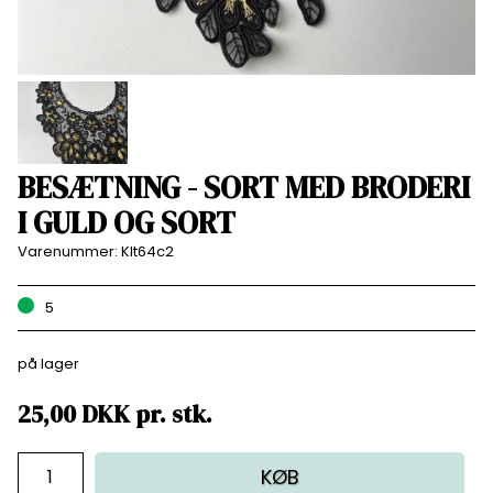
BESÆTNING - SORT MED BRODERI
I GULD OG SORT
Varenummer:
Klt64c2
5
på lager
25,00
DKK
pr.
stk.
KØB