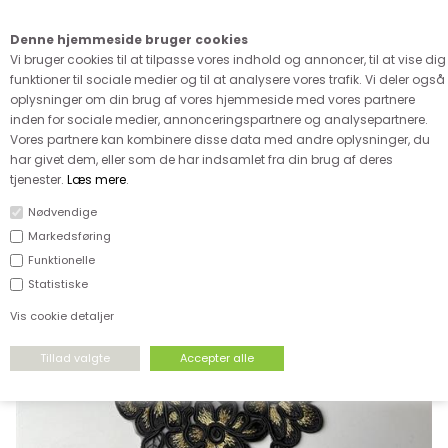
Kære kunde - husk vi desværre ikke tager afklippede metervarer
retur
Denne hjemmeside bruger cookies
0
Vi bruger cookies til at tilpasse vores indhold og annoncer, til at vise dig
funktioner til sociale medier og til at analysere vores trafik. Vi deler også
oplysninger om din brug af vores hjemmeside med vores partnere
inden for sociale medier, annonceringspartnere og analysepartnere.
Vores partnere kan kombinere disse data med andre oplysninger, du
har givet dem, eller som de har indsamlet fra din brug af deres
FORSIDE
›
TILBEHØR
›
SYTILBEHØR
tjenester.
Læs mere
.
Nødvendige
Markedsføring
Funktionelle
Statistiske
Vis cookie detaljer