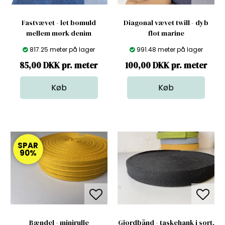
Fastvævet - let bomuld
Diagonal vævet twill - dyb
mellem mørk denim
flot marine
817.25 meter på lager
991.48 meter på lager
85,00 DKK pr. meter
100,00 DKK pr. meter
SPAR
90%
Bændel - minirulle
Gjordbånd - taskehank i sort,