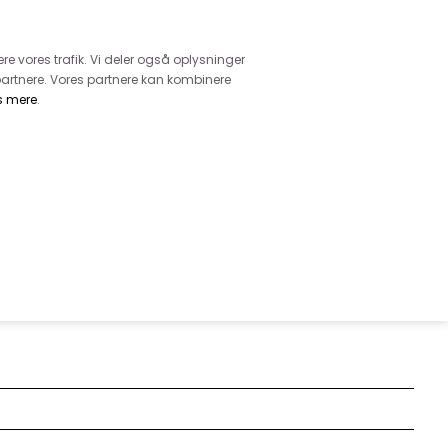
retur
vice - Ring på tlf. 3169 1071
ere vores trafik. Vi deler også oplysninger
artnere. Vores partnere kan kombinere
s mere
.
DKK
0,00
EHØR
MØNSTRE
GARN
DIVERSE
LÆKKER ØKOLOGISK ULD I SAND,