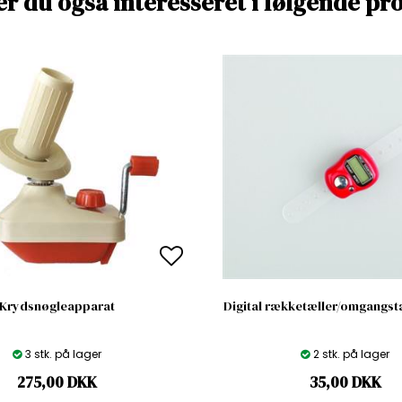
er du også interesseret i følgende pr
Krydsnøgleapparat
Digital rækketæller/omgangstæl
3 stk. på lager
2 stk. på lager
275,00
DKK
35,00
DKK