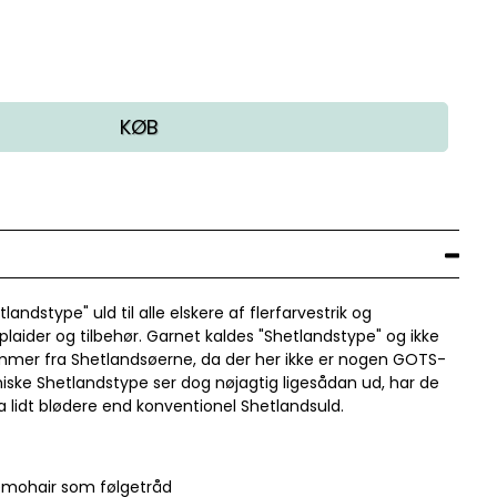
KØB
ndstype" uld til alle elskere af flerfarvestrik og
, plaider og tilbehør. Garnet kaldes "Shetlandstype" og ikke
ommer fra Shetlandsøerne, da der her ikke er nogen GOTS-
niske Shetlandstype ser dog nøjagtig ligesådan ud, har de
idt blødere end konventionel Shetlandsuld.
kemohair som følgetråd