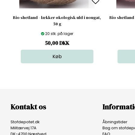
Bio shetland - lækker økologisk uld i nougat,
Bio shetland 
50 g
20 stk. på lager
50,00
DKK
Kontakt os
Informat
Stofdepotet.dk
Åbningstider
Militærvej 17A
Bag om stofdepo
DK-4700 Næstved
FAQ