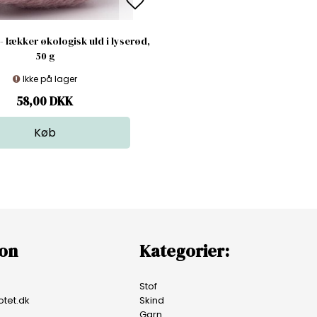
- lækker økologisk uld i lyserød,
50 g
Ikke på lager
58,00
DKK
ion
Kategorier:
Stof
tet.dk
Skind
Garn