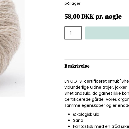
på lager
58,00
DKK
pr.
nøgle
Beskrivelse
En GOTS-certificeret smuk "Shetla
vidunderlige uldne trøjer, jakker
Shetlandsuld, da garnet ikke k
certificerede gårde. Vores orga
samme egenskaber og er endda l
Økologisk uld
Sand
Fantastisk med en tråd sil