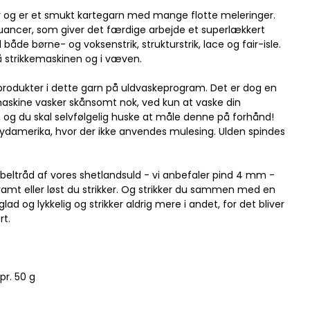
r og er et smukt kartegarn med mange flotte meleringer.
ancer, som giver det færdige arbejde et superlækkert
l både børne- og voksenstrik, strukturstrik, lace og fair-isle.
å strikkemaskinen og i væven.
produkter i dette garn på uldvaskeprogram. Det er dog en
maskine vasker skånsomt nok, ved kun at vaske din
, og du skal selvfølgelig huske at måle denne på forhånd!
Sydamerika, hvor der ikke anvendes mulesing. Ulden spindes
eltråd af vores shetlandsuld - vi anbefaler pind 4 mm -
amt eller løst du strikker. Og strikker du sammen med en
lad og lykkelig og strikker aldrig mere i andet, for det bliver
rt.
pr. 50 g