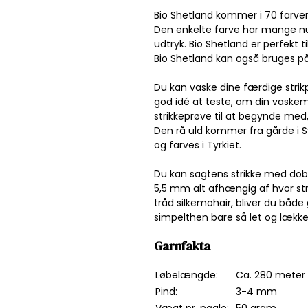
Bio Shetland kommer i 70 farve
Den enkelte farve har mange nu
udtryk. Bio Shetland er perfekt ti
Bio Shetland kan også bruges p
Du kan vaske dine færdige strik
god idé at teste, om din vaske
strikkeprøve til at begynde med
Den rå uld kommer fra gårde i 
og farves i Tyrkiet.
Du kan sagtens strikke med dobb
5,5 mm alt afhængig af hvor str
tråd silkemohair, bliver du både g
simpelthen bare så let og lække
Garnfakta
Løbelængde:
Ca. 280 meter 
Pind:
3-4 mm
Vægt pr. nøgle:
50 gram