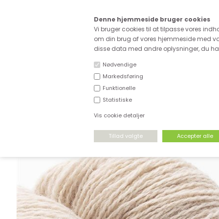
Kære
Denne hjemmeside bruger cookies
Fri fragt ved køb for ove
Vi bruger cookies til at tilpasse vores indh
om din brug af vores hjemmeside med vor
disse data med andre oplysninger, du har 
Nødvendige
Markedsføring
Funktionelle
NYHEDER
DEADSTOCK
STRÆKSTOF
Statistiske
Vis cookie detaljer
FORSIDE
›
GARN
›
SHETLANDSULD