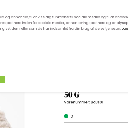
 kunde - husk vi desværre ikke tager afklippede metervarer 
r 600.-
Hurtig levering - kun 1-5 hverdage
Kundeser
old og annoncer, til at vise dig funktioner til sociale medier og til at analys
es partnere inden for sociale medier, annonceringspartnere og analysep
givet dem, eller som de har indsamlet fra din brug af deres tjenester.
Læ
VÆVET STOF
UDSALG
BOLIG
TILB
BIO SHETLAND - 
50 G
Varenummer:
BcBs01
3