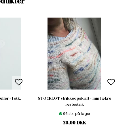
odukter
ler - 1 stk.
STOCKLOT strikkeopskrift - min lækre
restestrik
96 stk. på lager
30,00
DKK