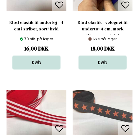
Blød elastik til undertøj - 4
Blød elastik - velegnet til
cm i stribet, sort/ hvid
undertøj 4 cm, mørk
ultramarin violet
70 stk. på lager
Ikke på lager
16,00
DKK
18,00
DKK