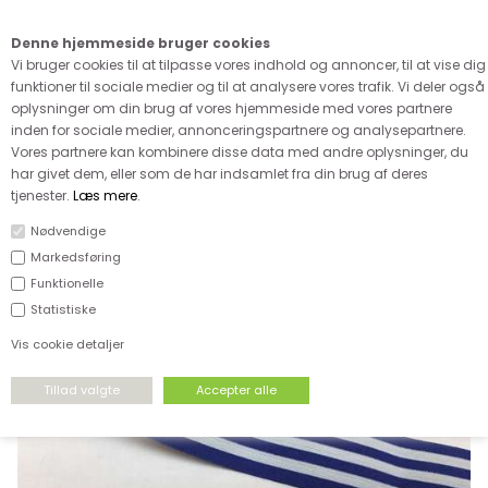
Kære kunde - husk vi desværre ikke tager afklippede metervarer
retur
Denne hjemmeside bruger cookies
0
Vi bruger cookies til at tilpasse vores indhold og annoncer, til at vise dig
funktioner til sociale medier og til at analysere vores trafik. Vi deler også
oplysninger om din brug af vores hjemmeside med vores partnere
inden for sociale medier, annonceringspartnere og analysepartnere.
Vores partnere kan kombinere disse data med andre oplysninger, du
har givet dem, eller som de har indsamlet fra din brug af deres
FORSIDE
›
TILBEHØR
›
ELASTIK
tjenester.
Læs mere
.
Nødvendige
Markedsføring
Funktionelle
Statistiske
Vis cookie detaljer