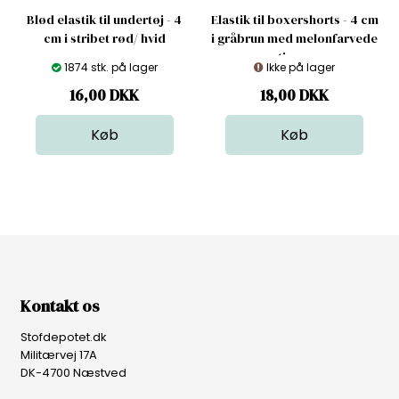
Blød elastik til undertøj - 4
Elastik til boxershorts - 4 cm
cm i stribet rød/ hvid
i gråbrun med melonfarvede
stjerner
1874 stk. på lager
Ikke på lager
16,00
DKK
18,00
DKK
Kontakt os
Stofdepotet.dk
Militærvej 17A
DK-4700 Næstved