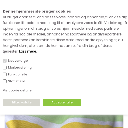
Kære kunde - husk vi desværre ikke tager afklippede metervarer
retur
Denne hjemmeside bruger cookies
0
Vi bruger cookies til at tilpasse vores indhold og annoncer, til at vise dig
funktioner til sociale medier og til at analysere vores trafik. Vi deler også
oplysninger om din brug af vores hjemmeside med vores partnere
inden for sociale medier, annonceringspartnere og analysepartnere.
Vores partnere kan kombinere disse data med andre oplysninger, du
har givet dem, eller som de har indsamlet fra din brug af deres
FORSIDE
›
UDSALG
›
UDSALG & GODE TILBUD PÅ STOF
tjenester.
Læs mere
.
Nødvendige
SPAR
Markedsføring
46%
Funktionelle
Statistiske
Vis cookie detaljer