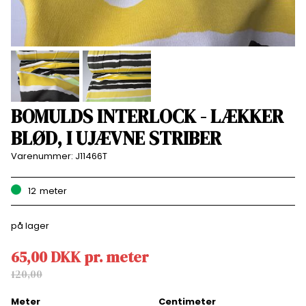
BOMULDS INTERLOCK - LÆKKER
BLØD, I UJÆVNE STRIBER
Varenummer:
J11466T
12
meter
på lager
65,00
DKK
pr.
meter
120,00
Meter
Centimeter