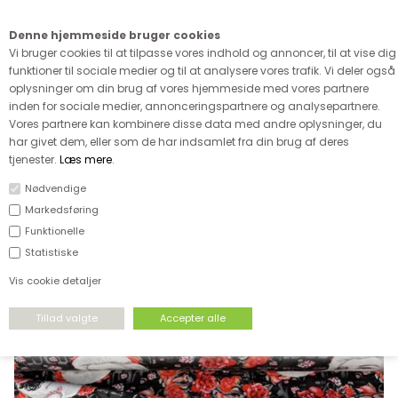
Kære kunde - husk vi desværre ikke tager afklippede metervarer
retur
Denne hjemmeside bruger cookies
0
Vi bruger cookies til at tilpasse vores indhold og annoncer, til at vise dig
funktioner til sociale medier og til at analysere vores trafik. Vi deler også
oplysninger om din brug af vores hjemmeside med vores partnere
inden for sociale medier, annonceringspartnere og analysepartnere.
Vores partnere kan kombinere disse data med andre oplysninger, du
har givet dem, eller som de har indsamlet fra din brug af deres
FORSIDE
›
STRÆKSTOF
›
MØNSTRET BOMULDSJERSEY
tjenester.
Læs mere
.
Nødvendige
Markedsføring
Funktionelle
Statistiske
Vis cookie detaljer