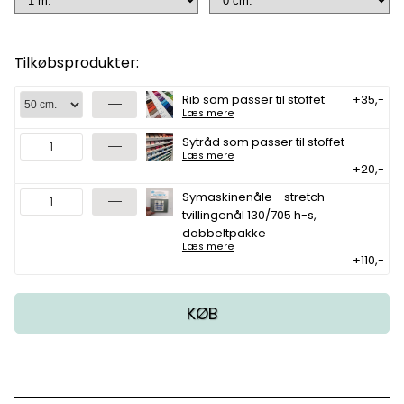
Tilkøbsprodukter:
Rib som passer til stoffet
+35,-
Læs mere
Sytråd som passer til stoffet
Læs mere
+20,-
Symaskinenåle - stretch
tvillingenål 130/705 h-s,
dobbeltpakke
Læs mere
+110,-
KØB