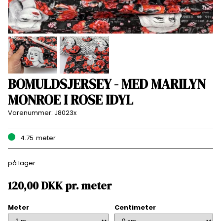
BOMULDSJERSEY - MED MARILYN
MONROE I ROSE IDYL
Varenummer:
J8023x
4.75
meter
på lager
120,00
DKK
pr.
meter
Meter
Centimeter