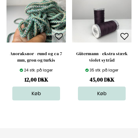
Anoraksnor - rund og ca 7
Gütermann - ekstra stærk
mm, grøn og turkis
violet sytråd
24 stk. på lager
35 stk. på lager
12,00
DKK
45,00
DKK