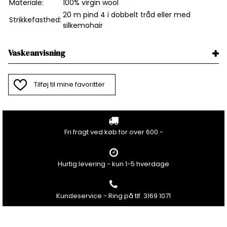
Materiale:
100% virgin wool
20 m pind 4 i dobbelt tråd eller med
Strikkefasthed:
silkemohair
Vaskeanvisning
Tilføj til mine favoritter
Fri fragt ved køb for over 600.-
Hurtig levering - kun 1-5 hverdage
Kundeservice - Ring på tlf. 3169 1071