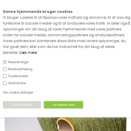
Kære kunde - husk vi desværre ikke tager afklippede metervarer
retur
Denne hjemmeside bruger cookies
0
Vi bruger cookies til at tilpasse vores indhold og annoncer, til at vise dig
funktioner til sociale medier og til at analysere vores trafik. Vi deler også
oplysninger om din brug af vores hjemmeside med vores partnere
inden for sociale medier, annonceringspartnere og analysepartnere.
Vores partnere kan kombinere disse data med andre oplysninger, du
har givet dem, eller som de har indsamlet fra din brug af deres
FORSIDE
›
GARN
›
DIVERSE LÆKRE TRÅDE
tjenester.
Læs mere
.
Nødvendige
Markedsføring
Funktionelle
Statistiske
Vis cookie detaljer