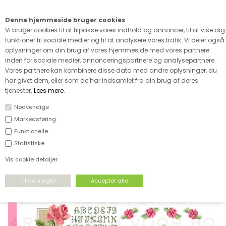
Kære kunde - husk vi desværre ikke tager afklippede metervarer
retur
Denne hjemmeside bruger cookies
0
Vi bruger cookies til at tilpasse vores indhold og annoncer, til at vise dig
funktioner til sociale medier og til at analysere vores trafik. Vi deler også
oplysninger om din brug af vores hjemmeside med vores partnere
inden for sociale medier, annonceringspartnere og analysepartnere.
Vores partnere kan kombinere disse data med andre oplysninger, du
har givet dem, eller som de har indsamlet fra din brug af deres
FORSIDE
›
GARN
›
BRODERI
tjenester.
Læs mere
.
Nødvendige
Markedsføring
Funktionelle
Statistiske
Vis cookie detaljer