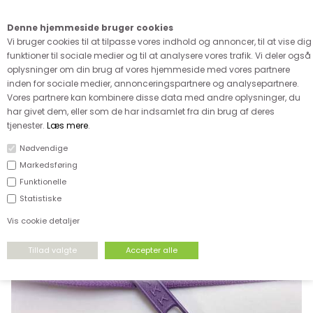
Kære kunde - husk vi desværre ikke tager afklippede metervarer
retur
Denne hjemmeside bruger cookies
0
Vi bruger cookies til at tilpasse vores indhold og annoncer, til at vise dig
funktioner til sociale medier og til at analysere vores trafik. Vi deler også
oplysninger om din brug af vores hjemmeside med vores partnere
inden for sociale medier, annonceringspartnere og analysepartnere.
Vores partnere kan kombinere disse data med andre oplysninger, du
har givet dem, eller som de har indsamlet fra din brug af deres
FORSIDE
›
TILBEHØR
›
DELBARE LYNLÅSE
tjenester.
Læs mere
.
Nødvendige
Markedsføring
Funktionelle
Statistiske
Vis cookie detaljer