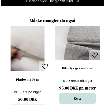
Kundeservice - Ring på tlf. 3169 1071
Måske mangler du også
Rib - lys grå meleret
Pladevat 100 gr
7.5 meter på lager
95,00 DKK pr. meter
881 stk. på lager
50,00
DKK