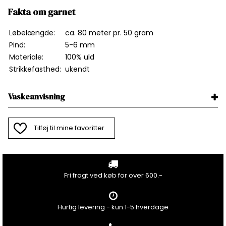
Fakta om garnet
Løbelængde:
ca. 80 meter pr. 50 gram
Pind:
5-6 mm
Materiale:
100% uld
Strikkefasthed:
ukendt
Vaskeanvisning
Tilføj til mine favoritter
Fri fragt ved køb for over 600.-
Hurtig levering - kun 1-5 hverdage