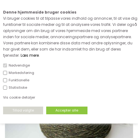
Kære kunde - husk vi desværre ikke tager afklippede metervarer
retur
Denne hjemmeside bruger cookies
0
Vi bruger cookies til at tilpasse vores indhold og annoncer, til at vise dig
funktioner til sociale medier og til at analysere vores trafik. Vi deler også
oplysninger om din brug af vores hjemmeside med vores partnere
inden for sociale medier, annonceringspartnere og analysepartnere.
Vores partnere kan kombinere disse data med andre oplysninger, du
har givet dem, eller som de har indsamlet fra din brug af deres
FORSIDE
›
GARN
›
BILLIGT GARN PÅ CONES
tjenester.
Læs mere
.
Nødvendige
Markedsføring
Funktionelle
Statistiske
Vis cookie detaljer