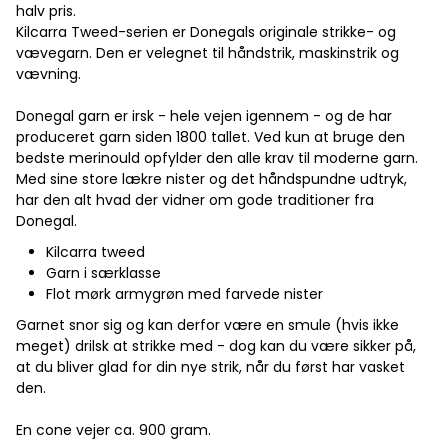
halv pris.
Kilcarra Tweed-serien er Donegals originale strikke- og
vævegarn. Den er velegnet til håndstrik, maskinstrik og
vævning.
Donegal garn er irsk - hele vejen igennem - og de har
produceret garn siden 1800 tallet. Ved kun at bruge den
bedste merinould opfylder den alle krav til moderne garn.
Med sine store lækre nister og det håndspundne udtryk,
har den alt hvad der vidner om gode traditioner fra
Donegal.
Kilcarra tweed
Garn i særklasse
Flot mørk armygrøn med farvede nister
Garnet snor sig og kan derfor være en smule (hvis ikke
meget) drilsk at strikke med - dog kan du være sikker på,
at du bliver glad for din nye strik, når du først har vasket
den.
En cone vejer ca. 900 gram.