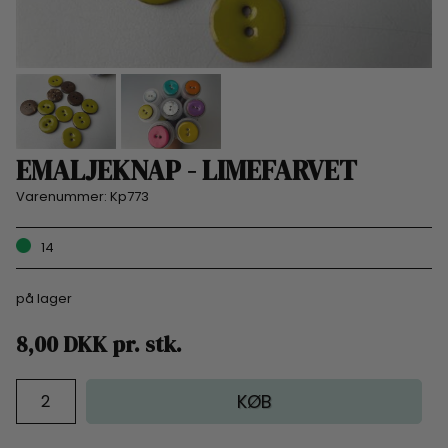
EMALJEKNAP - LIMEFARVET
Varenummer:
Kp773
14
på lager
8,00
DKK
pr.
stk.
KØB