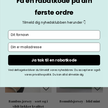
Få en rabatkode på din
Fri fragt ved køb for over 600.-
første ordre
Hurtig levering - kun 1-5 hverdage
Tilmeld dig nyhedsklubben herunder 👇
Kundeservice - Ring på tlf. 3169 1071
Fornavn
Email
Måske mangler du også
Ja tak til en rabatkode
Ved deltagelse bliver du tilmeldt vores nyhedsbrev. Du accepterer også
vores privatlivspolitik. Du kan altid afmelde dig.
Bambus jersey - sort og i
Bomuldsjersey - blid mint
vildt lækker kvalitet