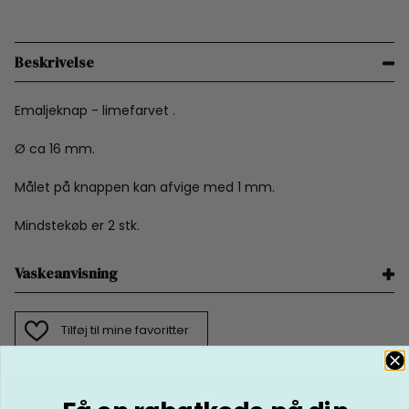
Beskrivelse
Emaljeknap - limefarvet .
Ø ca 16 mm.
Målet på knappen kan afvige med 1 mm.
Mindstekøb er 2 stk.
Vaskeanvisning
Tilføj til mine favoritter