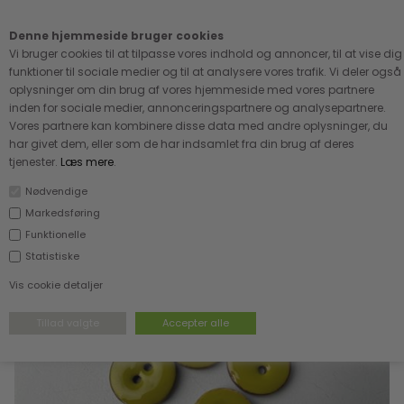
Kære kunde - husk vi desværre ikke tager afklippede metervarer
retur
Denne hjemmeside bruger cookies
0
Vi bruger cookies til at tilpasse vores indhold og annoncer, til at vise dig
funktioner til sociale medier og til at analysere vores trafik. Vi deler også
oplysninger om din brug af vores hjemmeside med vores partnere
inden for sociale medier, annonceringspartnere og analysepartnere.
Vores partnere kan kombinere disse data med andre oplysninger, du
har givet dem, eller som de har indsamlet fra din brug af deres
FORSIDE
›
TILBEHØR
›
ALLE KNAPPER
tjenester.
Læs mere
.
Nødvendige
Markedsføring
Funktionelle
Statistiske
Vis cookie detaljer