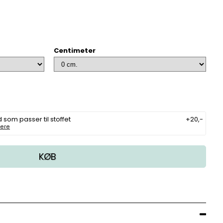
Centimeter
 som passer til stoffet
+20,-
ere
KØB