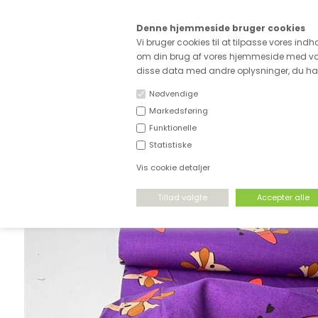
Kære
Denne hjemmeside bruger cookies
Fri fragt ved køb for ove
Vi bruger cookies til at tilpasse vores indh
om din brug af vores hjemmeside med vor
disse data med andre oplysninger, du har 
Nødvendige
Markedsføring
Funktionelle
NYHEDER
DEADSTOCK
STRÆKSTOF
Statistiske
Vis cookie detaljer
FORSIDE
›
VÆVET STOF
›
POPLIN