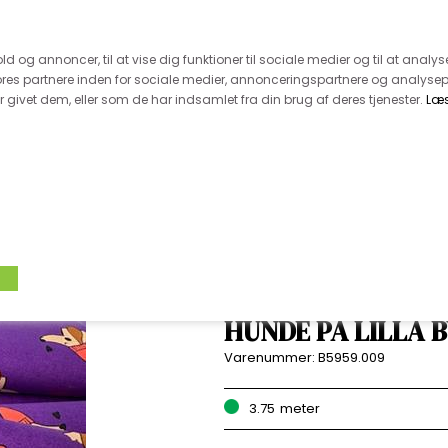
 kunde - husk vi desværre ikke tager afklippede metervarer 
r 600.-
Hurtig levering - kun 1-5 hverdage
Kundeser
old og annoncer, til at vise dig funktioner til sociale medier og til at analys
es partnere inden for sociale medier, annonceringspartnere og analysep
givet dem, eller som de har indsamlet fra din brug af deres tjenester.
Læ
VÆVET STOF
UDSALG
BOLIG
TILB
FASTVÆVET BOMU
HUNDE PÅ LILLA 
Varenummer:
B5959.009
3.75
meter