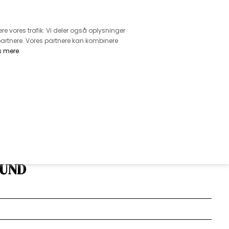
retur
vice - Ring på tlf. 3169 1071
ere vores trafik. Vi deler også oplysninger
artnere. Vores partnere kan kombinere
s mere
.
DKK
0,00
EHØR
MØNSTRE
GARN
DIVERSE
LDSPOPLIN - EFTERÅRSKLÆDTE
BUND