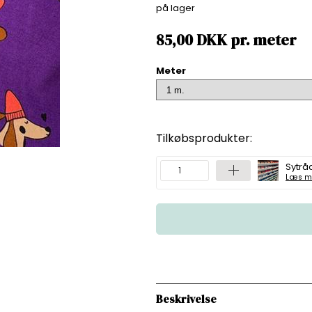
på lager
85,00
DKK
pr.
meter
Meter
Tilkøbsprodukter:
Sytråd
Læs m
Beskrivelse