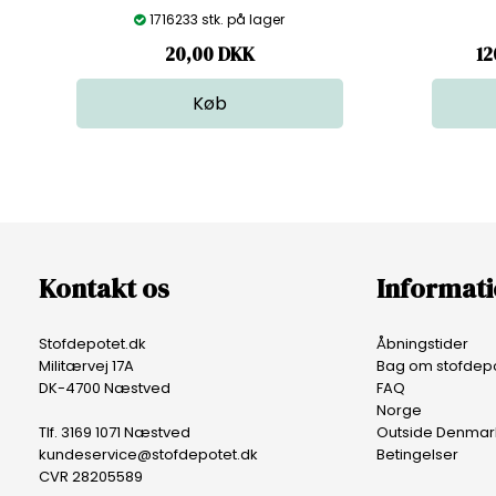
1716233 stk. på lager
20,00
DKK
12
Kontakt os
Informat
Stofdepotet.dk
Åbningstider
Militærvej 17A
Bag om stofdepo
DK-4700 Næstved
FAQ
Norge
Tlf. 3169 1071 Næstved
Outside Denmar
kundeservice@stofdepotet.dk
Betingelser
CVR 28205589