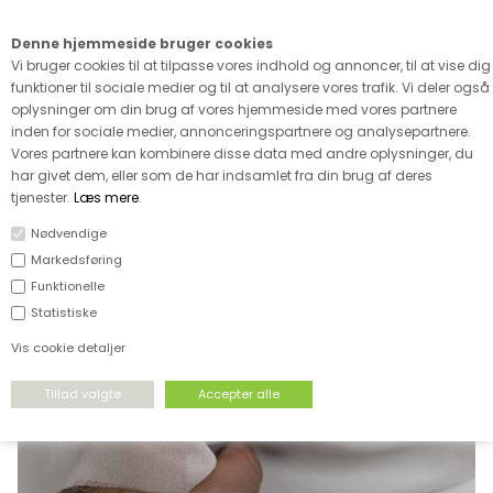
Kære kunde - husk vi desværre ikke tager afklippede metervarer
retur
Denne hjemmeside bruger cookies
0
Vi bruger cookies til at tilpasse vores indhold og annoncer, til at vise dig
funktioner til sociale medier og til at analysere vores trafik. Vi deler også
oplysninger om din brug af vores hjemmeside med vores partnere
inden for sociale medier, annonceringspartnere og analysepartnere.
Vores partnere kan kombinere disse data med andre oplysninger, du
har givet dem, eller som de har indsamlet fra din brug af deres
FORSIDE
›
VÆVET STOF
›
VÆVET VISCOSE MM
tjenester.
Læs mere
.
Nødvendige
Markedsføring
Funktionelle
Statistiske
Vis cookie detaljer