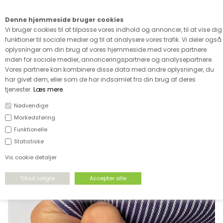
Kære kunde - husk vi desværre ikke tager afklippede metervarer
retur
Denne hjemmeside bruger cookies
0
Vi bruger cookies til at tilpasse vores indhold og annoncer, til at vise dig
funktioner til sociale medier og til at analysere vores trafik. Vi deler også
oplysninger om din brug af vores hjemmeside med vores partnere
inden for sociale medier, annonceringspartnere og analysepartnere.
Vores partnere kan kombinere disse data med andre oplysninger, du
har givet dem, eller som de har indsamlet fra din brug af deres
FORSIDE
›
UDSALG
›
UDSALG & GODE TILBUD PÅ STOF
tjenester.
Læs mere
.
Nødvendige
SPAR
Markedsføring
35%
Funktionelle
Statistiske
Vis cookie detaljer