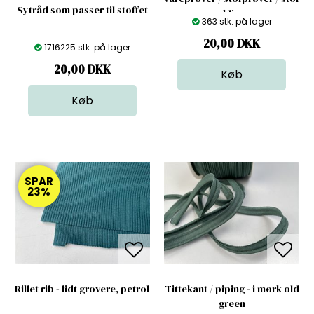
Sytråd som passer til stoffet
klip
363 stk. på lager
20,00
DKK
1716225 stk. på lager
20,00
DKK
SPAR
23%
Rillet rib - lidt grovere, petrol
Tittekant / piping - i mørk old
green