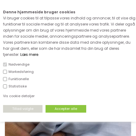
Kære kunde - husk vi desværre ikke tager afklippede metervarer
retur
Denne hjemmeside bruger cookies
0
Vi bruger cookies til at tilpasse vores indhold og annoncer, til at vise dig
funktioner til sociale medier og til at analysere vores trafik. Vi deler også
oplysninger om din brug af vores hjemmeside med vores partnere
inden for sociale medier, annonceringspartnere og analysepartnere.
Vores partnere kan kombinere disse data med andre oplysninger, du
har givet dem, eller som de har indsamlet fra din brug af deres
FORSIDE
›
VÆVET STOF
›
VÆVET BOMULD
tjenester.
Læs mere
.
Nødvendige
Markedsføring
Funktionelle
Statistiske
Vis cookie detaljer