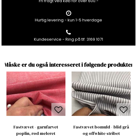
Fri fragt ved køb for over 600.-
Hurtig levering - kun 1-5 hverdage
Kundeservice - Ring på tlf. 3169 1071
Måske er du også interesseret i følgende produkter
Fastvævet - garnfarvet
Fastvævet bomuld - blid grå
poplin, rød meleret
og offwhite stribet