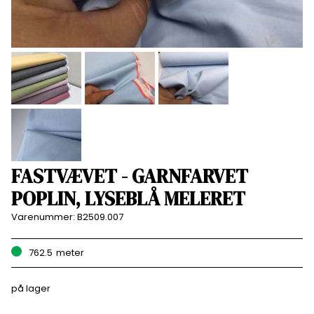
FASTVÆVET - GARNFARVET
POPLIN, LYSEBLÅ MELERET
Varenummer:
B2509.007
762.5
meter
på lager