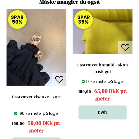
Måske mangler du også
SPAR
SPAR
50%
35%
Fastvævet bomuld - skøn
frisk gul
17.75 meter på lager
65,00 DKK pr.
100,00
Fastvævet viscose - sort
meter
195.75 meter på lager
50,00 DKK pr.
100,00
meter