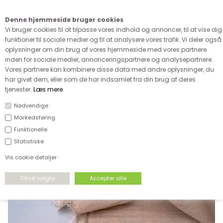
Kære kunde - husk vi desværre ikke tager afklippede metervarer
retur
Denne hjemmeside bruger cookies
0
Vi bruger cookies til at tilpasse vores indhold og annoncer, til at vise dig
funktioner til sociale medier og til at analysere vores trafik. Vi deler også
oplysninger om din brug af vores hjemmeside med vores partnere
inden for sociale medier, annonceringspartnere og analysepartnere.
Vores partnere kan kombinere disse data med andre oplysninger, du
har givet dem, eller som de har indsamlet fra din brug af deres
FORSIDE
›
UDSALG
›
UDSALG & GODE TILBUD PÅ STOF
tjenester.
Læs mere
.
Nødvendige
SPAR
Markedsføring
50%
Funktionelle
Statistiske
Vis cookie detaljer