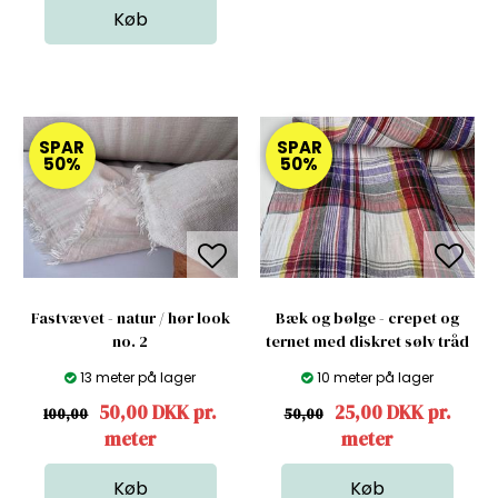
SPAR
SPAR
50%
50%
Fastvævet - natur / hør look
Bæk og bølge - crepet og
no. 2
ternet med diskret sølv tråd
13 meter på lager
10 meter på lager
50,00 DKK pr.
25,00 DKK pr.
100,00
50,00
meter
meter