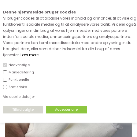
Kære kunde - husk vi desværre ikke tager afklippede metervarer
retur
Denne hjemmeside bruger cookies
0
Vi bruger cookies til at tilpasse vores indhold og annoncer, til at vise dig
funktioner til sociale medier og til at analysere vores trafik. Vi deler også
oplysninger om din brug af vores hjemmeside med vores partnere
inden for sociale medier, annonceringspartnere og analysepartnere.
Vores partnere kan kombinere disse data med andre oplysninger, du
har givet dem, eller som de har indsamlet fra din brug af deres
FORSIDE
›
UDSALG
›
UDSALG & GODE TILBUD PÅ STOF
tjenester.
Læs mere
.
Nødvendige
SPAR
Markedsføring
50%
Funktionelle
Statistiske
Vis cookie detaljer