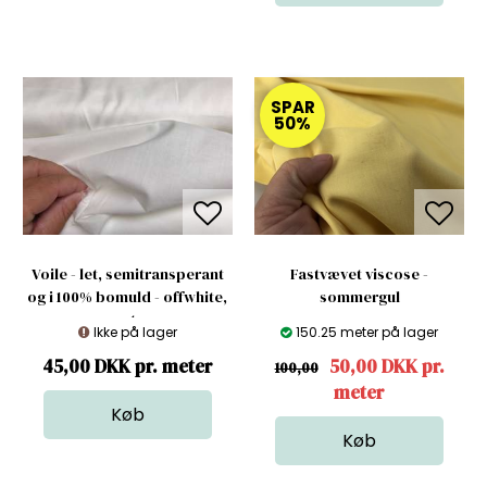
SPAR
50%
Voile - let, semitransperant
Fastvævet viscose -
og i 100% bomuld - offwhite,
sommergul
gots
Ikke på lager
150.25 meter på lager
45,00 DKK pr. meter
50,00 DKK pr.
100,00
meter