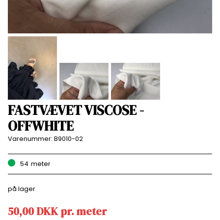
FASTVÆVET VISCOSE -
OFFWHITE
Varenummer:
B9010-02
54
meter
på lager
50,00
DKK
pr.
meter