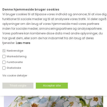
Kære kunde - husk vi desværre ikke tager afklippede metervarer
retur
Denne hjemmeside bruger cookies
0
Vi bruger cookies til at tilpasse vores indhold og annoncer, til at vise dig
funktioner til sociale medier og til at analysere vores trafik. Vi deler også
oplysninger om din brug af vores hjemmeside med vores partnere
inden for sociale medier, annonceringspartnere og analysepartnere.
Vores partnere kan kombinere disse data med andre oplysninger, du
har givet dem, eller som de har indsamlet fra din brug af deres
FORSIDE
›
VÆVET STOF
›
VÆVET VISCOSE MM
tjenester.
Læs mere
.
Nødvendige
Markedsføring
Funktionelle
Statistiske
Vis cookie detaljer