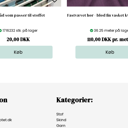
åd som passer til stoffet
Fastvævet hør - blød fin vasket kv
1716232 stk. på lager
36.25 meter på lag
20,00
DKK
110,00 DKK pr. me
ion
Kategorier:
Stof
tet.dk
Skind
Garn