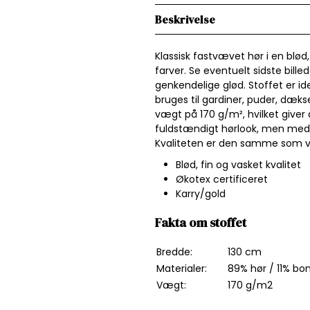
Beskrivelse
Klassisk fastvævet hør i en blød,
farver. Se eventuelt sidste bille
genkendelige glød. Stoffet er ide
bruges til gardiner, puder, dækse
vægt på 170 g/m², hvilket giver d
fuldstændigt hørlook, men med 
Kvaliteten er den samme som vo
Blød, fin og vasket kvalitet
Økotex certificeret
Karry/gold
Fakta om stoffet
Bredde:
130 cm
Materialer:
89% hør / 11% bo
Vægt:
170 g/m2