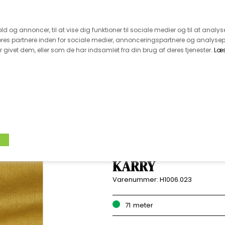
 kunde - husk vi desværre ikke tager afklippede metervarer 
r 600.-
Hurtig levering - kun 1-5 hverdage
Kundeser
old og annoncer, til at vise dig funktioner til sociale medier og til at analys
es partnere inden for sociale medier, annonceringspartnere og analysep
givet dem, eller som de har indsamlet fra din brug af deres tjenester.
Læ
VÆVET STOF
UDSALG
BOLIG
TILB
FINTRÅDET HØR -
KARRY
Varenummer:
H1006.023
71
meter