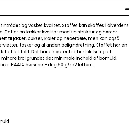
 fintrådet og vasket kvalitet. Stoffet kan skaffes i alverdens
de. Det er en lækker kvalitet med fin struktur og hørens
elt til jakker, bukser, kjoler og nederdele, men kan også
rvietter, tasker og al anden boligindretning. Stoffet har en
et et let fald. Det har en autentisk hørfølelse og et
mindre krøl grundet det minimale indhold af bomuld.
res H4414 hørserie - dog 60 g/m2 lettere.
muld