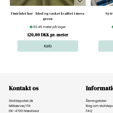
Fintrådet hør - blød og vasket kvalitet i moss
Sytr
green
50.45 meter på lager
120,00 DKK pr. meter
Kontakt os
Informat
Stofdepotet.dk
Åbningstider
Militærvej 17A
Bag om stofdepo
DK-4700 Næstved
FAQ