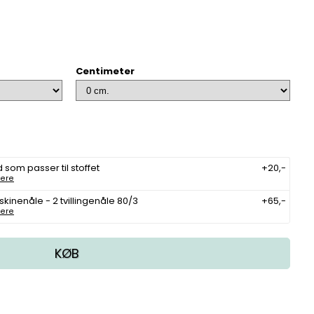
Centimeter
 som passer til stoffet
+20,-
ere
kinenåle - 2 tvillingenåle 80/3
+65,-
ere
KØB