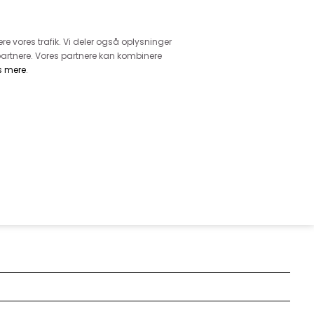
retur
vice - Ring på tlf. 3169 1071
ere vores trafik. Vi deler også oplysninger
artnere. Vores partnere kan kombinere
s mere
.
DKK
0,00
EHØR
MØNSTRE
GARN
DIVERSE
 BLØD OG VASKET KVALITET I