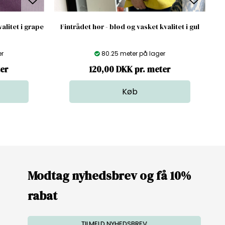
alitet i grape
Fintrådet hør - blød og vasket kvalitet i gul
er
80.25 meter på lager
ter
120,00 DKK pr. meter
Modtag nyhedsbrev og få 10%
rabat
TILMELD NYHEDSBREV