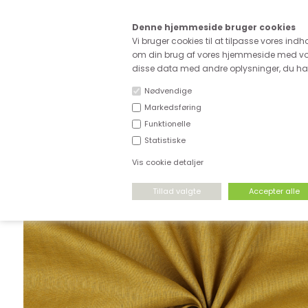
Kære
Denne hjemmeside bruger cookies
Fri fragt ved køb for ove
Vi bruger cookies til at tilpasse vores indh
om din brug af vores hjemmeside med vor
disse data med andre oplysninger, du har 
Nødvendige
Markedsføring
Funktionelle
NYHEDER
DEADSTOCK
STRÆKSTOF
Statistiske
Vis cookie detaljer
FORSIDE
›
VÆVET STOF
›
HØR & HØRBLANDINGER