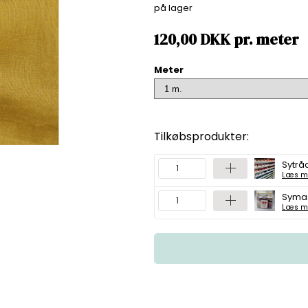
på lager
120,00
DKK
pr.
meter
Meter
Tilkøbsprodukter:
Sytråd
Læs m
Symas
Læs m