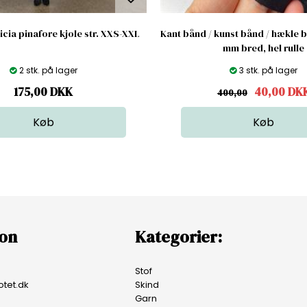
licia pinafore kjole str. XXS-XXL
Kant bånd / kunst bånd / hækle b
mm bred, hel rulle
2 stk. på lager
3 stk. på lager
175,00
DKK
40,00
DK
400,00
ion
Kategorier:
Stof
tet.dk
Skind
Garn