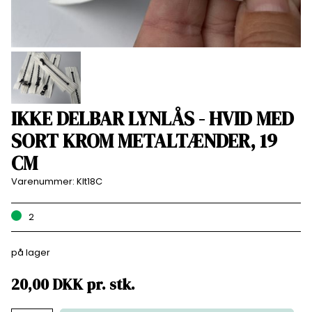
IKKE DELBAR LYNLÅS - HVID MED
SORT KROM METALTÆNDER, 19
CM
Varenummer:
Klt18C
2
på lager
20,00
DKK
pr.
stk.