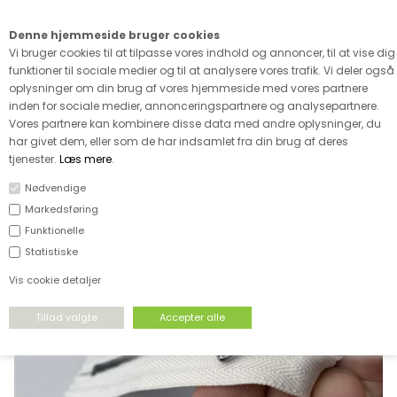
Kære kunde - husk vi desværre ikke tager afklippede metervarer
retur
Denne hjemmeside bruger cookies
0
Vi bruger cookies til at tilpasse vores indhold og annoncer, til at vise dig
funktioner til sociale medier og til at analysere vores trafik. Vi deler også
oplysninger om din brug af vores hjemmeside med vores partnere
inden for sociale medier, annonceringspartnere og analysepartnere.
Vores partnere kan kombinere disse data med andre oplysninger, du
har givet dem, eller som de har indsamlet fra din brug af deres
FORSIDE
›
TILBEHØR
›
IKKE DELBARE LYNLÅSE
tjenester.
Læs mere
.
Nødvendige
Markedsføring
Funktionelle
Statistiske
Vis cookie detaljer