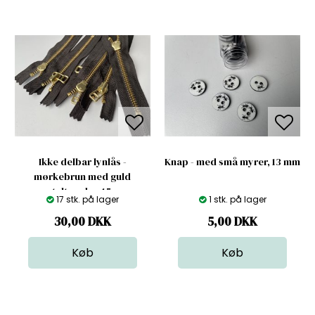
Ikke delbar lynlås -
Knap - med små myrer, 13 mm
mørkebrun med guld
metaltænder, 15 cm
17 stk. på lager
1 stk. på lager
30,00
DKK
5,00
DKK