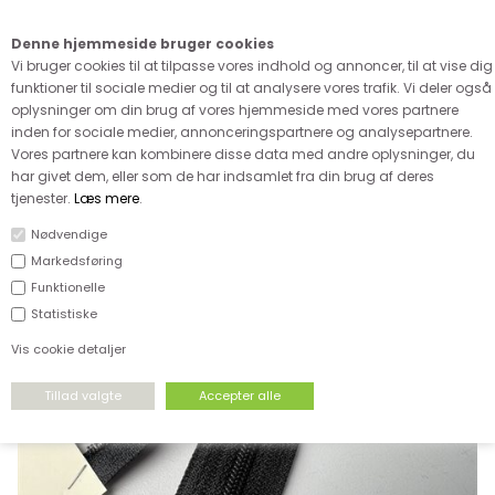
Kære kunde - husk vi desværre ikke tager afklippede metervarer
retur
Denne hjemmeside bruger cookies
0
Vi bruger cookies til at tilpasse vores indhold og annoncer, til at vise dig
funktioner til sociale medier og til at analysere vores trafik. Vi deler også
oplysninger om din brug af vores hjemmeside med vores partnere
inden for sociale medier, annonceringspartnere og analysepartnere.
Vores partnere kan kombinere disse data med andre oplysninger, du
har givet dem, eller som de har indsamlet fra din brug af deres
FORSIDE
›
TILBEHØR
›
IKKE DELBARE LYNLÅSE
tjenester.
Læs mere
.
Nødvendige
Markedsføring
Funktionelle
Statistiske
Vis cookie detaljer