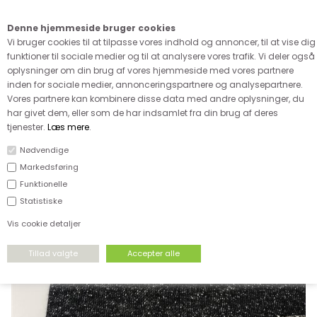
Kære kunde - husk vi desværre ikke tager afklippede metervarer
retur
Denne hjemmeside bruger cookies
0
Vi bruger cookies til at tilpasse vores indhold og annoncer, til at vise dig
funktioner til sociale medier og til at analysere vores trafik. Vi deler også
oplysninger om din brug af vores hjemmeside med vores partnere
inden for sociale medier, annonceringspartnere og analysepartnere.
Vores partnere kan kombinere disse data med andre oplysninger, du
har givet dem, eller som de har indsamlet fra din brug af deres
FORSIDE
›
STRÆKSTOF
›
ISOLI / SWEATSTOF
tjenester.
Læs mere
.
Nødvendige
Markedsføring
Funktionelle
Statistiske
Vis cookie detaljer