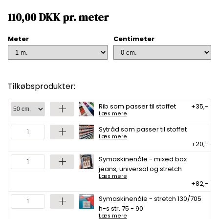
110,00
DKK
pr.
meter
Meter
Centimeter
Tilkøbsprodukter:
Rib som passer til stoffet
+35,-
Læs mere
Sytråd som passer til stoffet
Læs mere
+20,-
Symaskinenåle - mixed box
jeans, universal og stretch
Læs mere
+82,-
Symaskinenåle - stretch 130/705
h-s str. 75 - 90
Læs mere