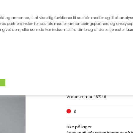
 kunde - husk vi desværre ikke tager afklippede metervarer 
r 600.-
Hurtig levering - kun 1-5 hverdage
Kundeser
old og annoncer, til at vise dig funktioner til sociale medier og til at analys
es partnere inden for sociale medier, annonceringspartnere og analysep
givet dem, eller som de har indsamlet fra din brug af deres tjenester.
Læ
VÆVET STOF
UDSALG
BOLIG
TILB
JERSEY SKRÅBÅND
Varenummer:
187146
0
Ikke på lager
Send mail, når varen kommer på l