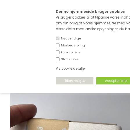
Kære
Denne hjemmeside bruger cookies
Fri fragt ved køb for ove
Vi bruger cookies til at tilpasse vores indh
om din brug af vores hjemmeside med vor
disse data med andre oplysninger, du har 
Nødvendige
Markedsføring
Funktionelle
NYHEDER
DEADSTOCK
STRÆKSTOF
Statistiske
Vis cookie detaljer
FORSIDE
›
TILBEHØR
›
BÅND OG KANTBÅND