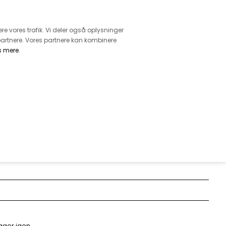
retur
vice - Ring på tlf. 3169 1071
ere vores trafik. Vi deler også oplysninger
artnere. Vores partnere kan kombinere
s mere
.
DKK
0,00
EHØR
MØNSTRE
GARN
DIVERSE
 - OFFWHITE, 20 MM OG 3 METER
ager igen