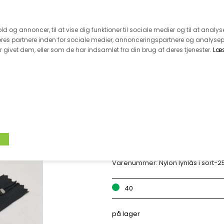
 kunde - husk vi desværre ikke tager afklippede metervarer 
r 600.-
Hurtig levering - kun 1-5 hverdage
Kundeser
old og annoncer, til at vise dig funktioner til sociale medier og til at analys
es partnere inden for sociale medier, annonceringspartnere og analysep
givet dem, eller som de har indsamlet fra din brug af deres tjenester.
Læ
VÆVET STOF
UDSALG
BOLIG
TILB
KJOLE LYNLÅS I 
Varenummer:
Nylon lynlås i sort-
40
på lager