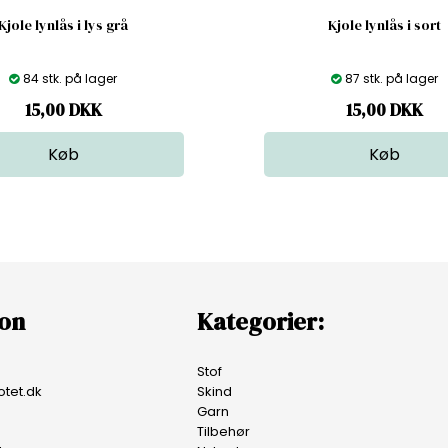
Kjole lynlås i lys grå
Kjole lynlås i sort
84 stk. på lager
87 stk. på lager
15,00
DKK
15,00
DKK
ion
Kategorier:
Stof
tet.dk
Skind
Garn
Tilbehør