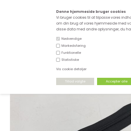
Kære
Denne hjemmeside bruger cookies
Fri fragt ved køb for ove
Vi bruger cookies til at tilpasse vores indh
om din brug af vores hjemmeside med vor
disse data med andre oplysninger, du har 
Nødvendige
Markedsføring
Funktionelle
NYHEDER
DEADSTOCK
STRÆKSTOF
Statistiske
Vis cookie detaljer
FORSIDE
›
TILBEHØR
›
IKKE DELBARE LYNLÅSE