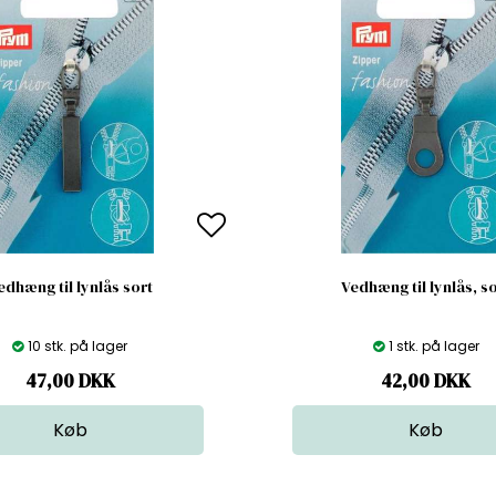
edhæng til lynlås sort
Vedhæng til lynlås, s
10 stk. på lager
1 stk. på lager
47,00
DKK
42,00
DKK