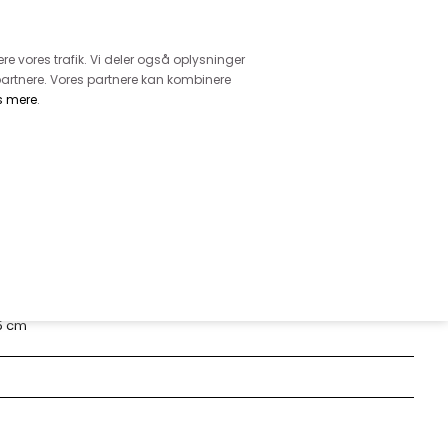
retur
vice - Ring på tlf. 3169 1071
ere vores trafik. Vi deler også oplysninger
artnere. Vores partnere kan kombinere
s mere
.
DKK
0,00
EHØR
MØNSTRE
GARN
DIVERSE
SORT
25 cm