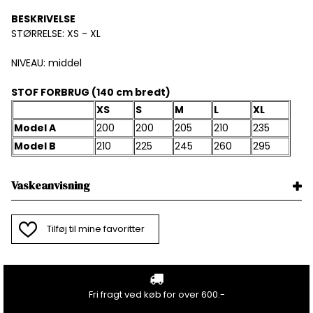
BESKRIVELSE
STØRRELSE: XS - XL
NIVEAU: middel
STOF FORBRUG (140 cm bredt)
XS
S
M
L
XL
Model A
200
200
205
210
235
Model B
210
225
245
260
295
Vaskeanvisning
Tilføj til mine favoritter
Fri fragt ved køb for over 600.-