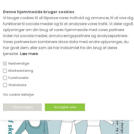
Kære kunde - husk vi desværre ikke tager afklippede metervarer
retur
Denne hjemmeside bruger cookies
0
Vi bruger cookies til at tilpasse vores indhold og annoncer, til at vise dig
funktioner til sociale medier og til at analysere vores trafik. Vi deler også
oplysninger om din brug af vores hjemmeside med vores partnere
inden for sociale medier, annonceringspartnere og analysepartnere.
Vores partnere kan kombinere disse data med andre oplysninger, du
har givet dem, eller som de har indsamlet fra din brug af deres
FORSIDE
›
UDSALG
›
UDGÅEDE MØNSTRE
tjenester.
Læs mere
.
Nødvendige
SPAR
Markedsføring
32%
Funktionelle
Statistiske
Vis cookie detaljer