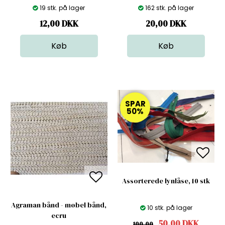
19 stk. på lager
162 stk. på lager
12,00
DKK
20,00
DKK
SPAR
50%
Assorterede lynlåse, 10 stk
Agraman bånd - møbel bånd,
10 stk. på lager
ecru
50,00
DKK
100,00