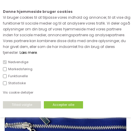
Kære kunde - husk vi desværre ikke tager afklippede metervarer
retur
Denne hjemmeside bruger cookies
0
Vi bruger cookies til at tilpasse vores indhold og annoncer, til at vise dig
funktioner til sociale medier og til at analysere vores trafik. Vi deler også
oplysninger om din brug af vores hjemmeside med vores partnere
inden for sociale medier, annonceringspartnere og analysepartnere.
Vores partnere kan kombinere disse data med andre oplysninger, du
har givet dem, eller som de har indsamlet fra din brug af deres
FORSIDE
›
TILBEHØR
›
IKKE DELBARE LYNLÅSE
tjenester.
Læs mere
.
Nødvendige
Markedsføring
Funktionelle
Statistiske
Vis cookie detaljer