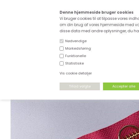
Kære
Denne hjemmeside bruger cookies
Fri fragt ved køb for ove
Vi bruger cookies til at tilpasse vores indh
om din brug af vores hjemmeside med vor
disse data med andre oplysninger, du har 
Nødvendige
Markedsføring
Funktionelle
NYHEDER
DEADSTOCK
STRÆKSTOF
Statistiske
Vis cookie detaljer
FORSIDE
›
TILBEHØR
›
IKKE DELBARE LYNLÅSE