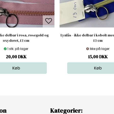
kke delbar i rosa, rosegold og
Lynlås - ikke delbar i kobolt m
oxyderet, 13 cm
13 cm
1 stk. på lager
Ikke på lager
20,00
DKK
15,00
DKK
ion
Kategorier: