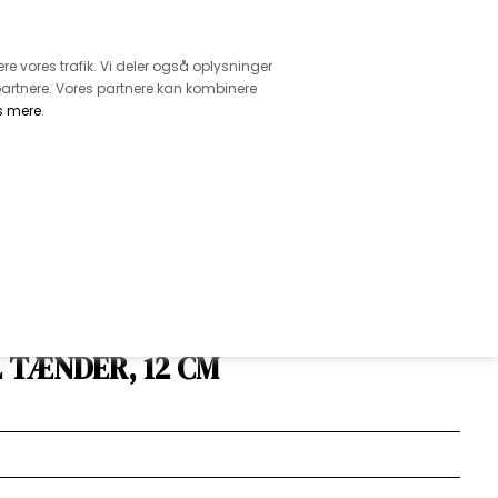
retur
vice - Ring på tlf. 3169 1071
ere vores trafik. Vi deler også oplysninger
artnere. Vores partnere kan kombinere
s mere
.
DKK
0,00
EHØR
MØNSTRE
GARN
DIVERSE
 IKKE DELBAR, PINK MED
 TÆNDER, 12 CM