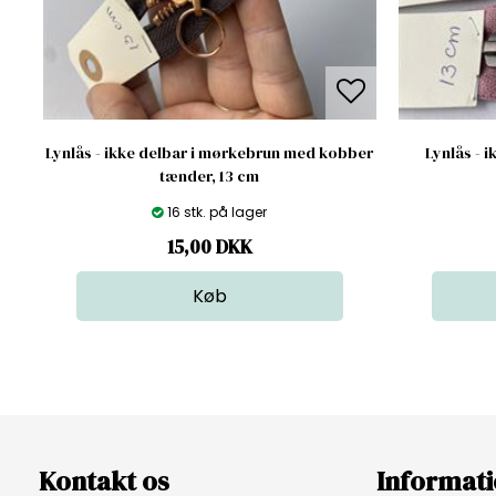
Lynlås - ikke delbar i mørkebrun med kobber
Lynlås - i
tænder, 13 cm
16 stk. på lager
15,00
DKK
Kontakt os
Informat