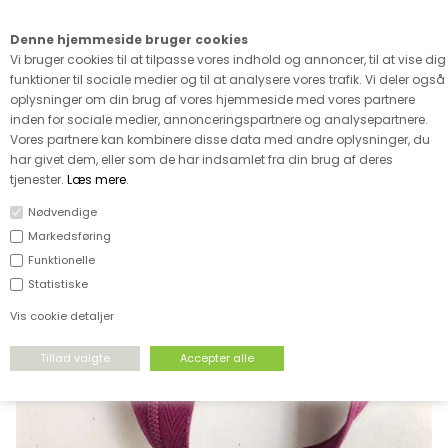
Kære kunde - husk vi desværre ikke tager afklippede metervarer
retur
Denne hjemmeside bruger cookies
0
Vi bruger cookies til at tilpasse vores indhold og annoncer, til at vise dig
funktioner til sociale medier og til at analysere vores trafik. Vi deler også
oplysninger om din brug af vores hjemmeside med vores partnere
inden for sociale medier, annonceringspartnere og analysepartnere.
Vores partnere kan kombinere disse data med andre oplysninger, du
har givet dem, eller som de har indsamlet fra din brug af deres
FORSIDE
›
TILBEHØR
›
LYNLÅS METERMÅL
tjenester.
Læs mere
.
Nødvendige
Markedsføring
Funktionelle
Statistiske
Vis cookie detaljer