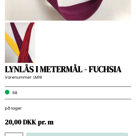
LYNLÅS I METERMÅL - FUCHSIA
Varenummer:
LM19
68
på lager
20,00
DKK
pr.
m