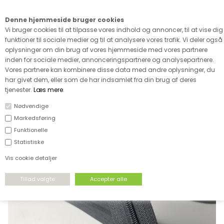
Kære kunde - husk vi desværre ikke tager afklippede metervarer
retur
Denne hjemmeside bruger cookies
0
Vi bruger cookies til at tilpasse vores indhold og annoncer, til at vise dig
funktioner til sociale medier og til at analysere vores trafik. Vi deler også
oplysninger om din brug af vores hjemmeside med vores partnere
inden for sociale medier, annonceringspartnere og analysepartnere.
Vores partnere kan kombinere disse data med andre oplysninger, du
har givet dem, eller som de har indsamlet fra din brug af deres
FORSIDE
›
TILBEHØR
›
LYNLÅS METERMÅL
tjenester.
Læs mere
.
Nødvendige
Markedsføring
Funktionelle
Statistiske
Vis cookie detaljer