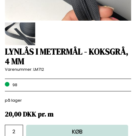
LYNLÅS I METERMÅL - KOKSGRÅ,
4 MM
Varenummer:
LM712
98
på lager
20,00
DKK
pr.
m
KØB