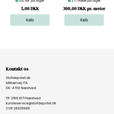
100 stk. på lager
2.17 meter på lager
5,00
DKK
300,00 DKK pr. meter
Kontakt os
Stofdepotet.dk
Militærvej 17A
DK-4700 Næstved
Tlf. 3169 1071 Næstved
kundeservice@stofdepotet.dk
CVR 28205589