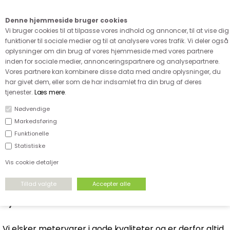
Kære kunde - husk vi desværre ikke tager afklippede metervarer
retur
Denne hjemmeside bruger cookies
0
Vi bruger cookies til at tilpasse vores indhold og annoncer, til at vise dig
funktioner til sociale medier og til at analysere vores trafik. Vi deler også
oplysninger om din brug af vores hjemmeside med vores partnere
inden for sociale medier, annonceringspartnere og analysepartnere.
Vores partnere kan kombinere disse data med andre oplysninger, du
har givet dem, eller som de har indsamlet fra din brug af deres
FORSIDE
›
NYHEDER
›
AUGUST NYHEDER
tjenester.
Læs mere
.
AUGUST NYHEDER
Nødvendige
Markedsføring
Funktionelle
Statistiske
Vis cookie detaljer
Hos Stofdepotet får vi dagligt nyheder på
hylderne.
Vi elsker metervarer i gode kvaliteter og er derfor altid