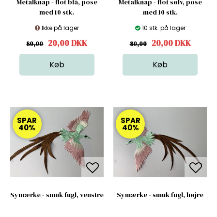
Metalknap - flot blå, pose
Metalknap - flot sølv, pose
med 10 stk.
med 10 stk.
Ikke på lager
10 stk. på lager
20,00
DKK
20,00
DKK
80,00
80,00
SPAR
SPAR
40%
40%
Symærke - smuk fugl, venstre
Symærke - smuk fugl, højre