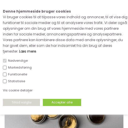
Kære kunde - husk vi desværre ikke tager afklippede metervarer
retur
Denne hjemmeside bruger cookies
0
Vi bruger cookies til at tilpasse vores indhold og annoncer, til at vise dig
funktioner til sociale medier og til at analysere vores trafik. Vi deler også
oplysninger om din brug af vores hjemmeside med vores partnere
inden for sociale medier, annonceringspartnere og analysepartnere.
Vores partnere kan kombinere disse data med andre oplysninger, du
har givet dem, eller som de har indsamlet fra din brug af deres
FORSIDE
›
UDSALG
›
UDSALG & TILBUD PÅ TILBEHØR & GARN
tjenester.
Læs mere
.
Nødvendige
SPAR
Markedsføring
75%
Funktionelle
Statistiske
Vis cookie detaljer