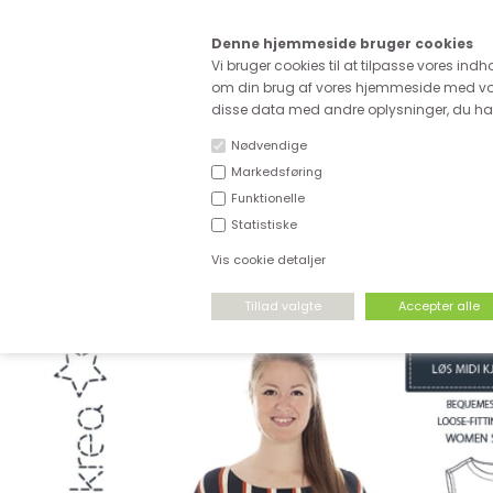
Kære
Denne hjemmeside bruger cookies
Fri fragt ved køb for ove
Vi bruger cookies til at tilpasse vores indh
om din brug af vores hjemmeside med vor
disse data med andre oplysninger, du har 
Nødvendige
Markedsføring
Funktionelle
NYHEDER
DEADSTOCK
STRÆKSTOF
Statistiske
Vis cookie detaljer
FORSIDE
›
MØNSTRE
›
MINIKREA
›
MINIKREA VOKSEN