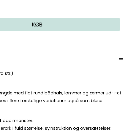
KØB
d str.)
i længde med flot rund bådhals, lommer og ærmer ud-i-et.
s i flere forskellige variationer også som bluse.
kt papirmønster.
ark i fuld størrelse, syinstruktion og oversættelser.