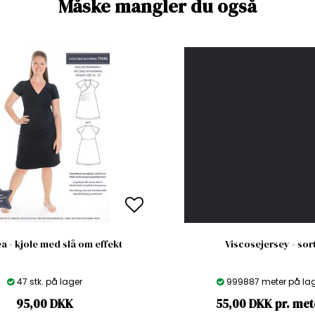
Måske mangler du også
a - kjole med slå om effekt
Viscosejersey - sor
47 stk. på lager
999887 meter på la
95,00
DKK
55,00 DKK pr. met