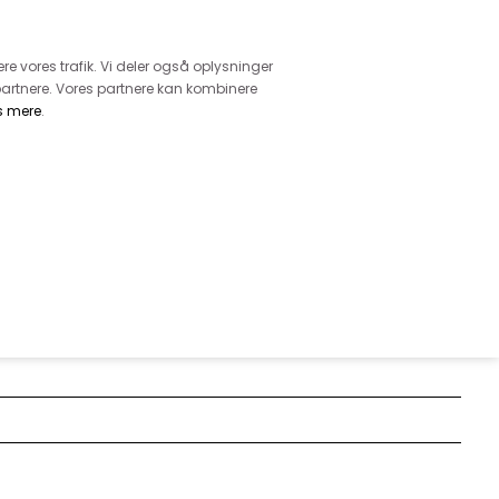
retur
vice - Ring på tlf. 3169 1071
ere vores trafik. Vi deler også oplysninger
artnere. Vores partnere kan kombinere
s mere
.
DKK
0,00
EHØR
MØNSTRE
GARN
DIVERSE
IDI KJOLE