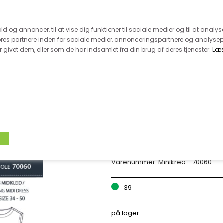
 kunde - husk vi desværre ikke tager afklippede metervarer 
r 600.-
Hurtig levering - kun 1-5 hverdage
Kundeser
old og annoncer, til at vise dig funktioner til sociale medier og til at analys
es partnere inden for sociale medier, annonceringspartnere og analysep
givet dem, eller som de har indsamlet fra din brug af deres tjenester.
Læ
VÆVET STOF
UDSALG
BOLIG
TILB
MINIKREA - LØS M
Varenummer:
Minikrea - 70060
39
på lager