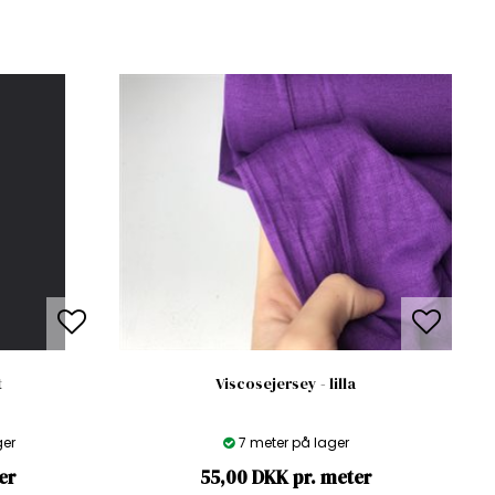
t
Viscosejersey - lilla
ger
7 meter på lager
er
55,00 DKK pr. meter