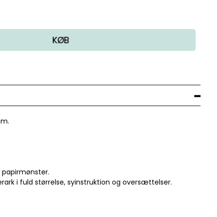
KØB
cm.
t papirmønster.
rk i fuld størrelse, syinstruktion og oversættelser.