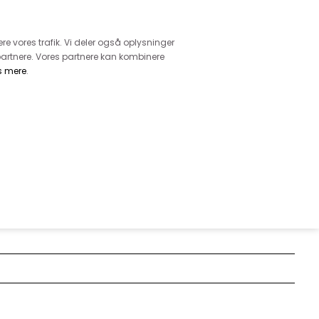
retur
vice - Ring på tlf. 3169 1071
ere vores trafik. Vi deler også oplysninger
artnere. Vores partnere kan kombinere
s mere
.
DKK
0,00
EHØR
MØNSTRE
GARN
DIVERSE
KEDRAGT 11403