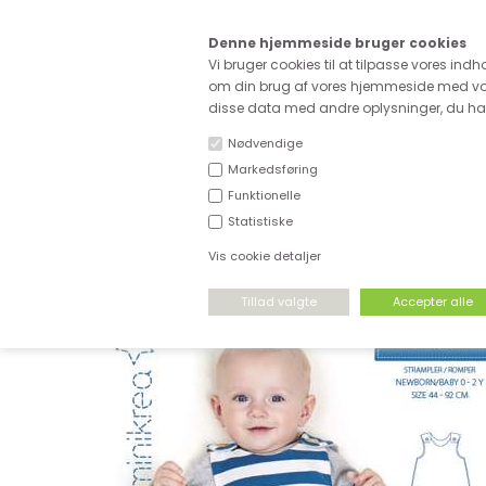
Kære
Denne hjemmeside bruger cookies
Fri fragt ved køb for ove
Vi bruger cookies til at tilpasse vores indh
om din brug af vores hjemmeside med vor
disse data med andre oplysninger, du har 
Nødvendige
Markedsføring
Funktionelle
NYHEDER
DEADSTOCK
STRÆKSTOF
Statistiske
Vis cookie detaljer
FORSIDE
›
MØNSTRE
›
MINIKREA
›
MINIKREA BABY