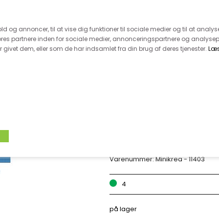
 kunde - husk vi desværre ikke tager afklippede metervarer 
r 600.-
Hurtig levering - kun 1-5 hverdage
Kundeser
old og annoncer, til at vise dig funktioner til sociale medier og til at analys
es partnere inden for sociale medier, annonceringspartnere og analysep
givet dem, eller som de har indsamlet fra din brug af deres tjenester.
Læ
VÆVET STOF
UDSALG
BOLIG
TILB
MINIKREA - SPAR
Varenummer:
Minikrea - 11403
4
på lager