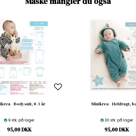
Måske mangler du også
ikrea - Bodysuit, 0-3 år
Minikrea - Heldragt, 
9 stk. på lager
30 stk. på lager
95,00
DKK
95,00
DKK