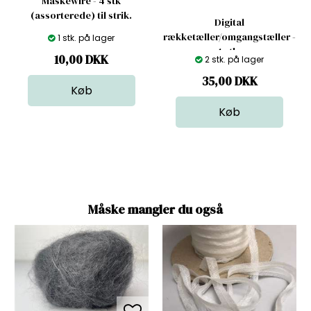
Maskewire - 4 stk
(assorterede) til strik.
Digital
rækketæller/omgangstæller -
1 stk. på lager
1 stk.
10,00
DKK
2 stk. på lager
35,00
DKK
Måske mangler du også