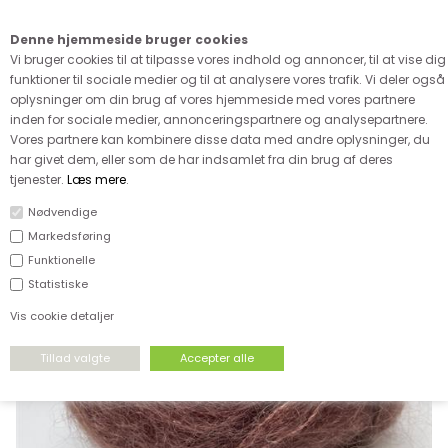
Kære kunde - husk vi desværre ikke tager afklippede metervarer
retur
Denne hjemmeside bruger cookies
0
Vi bruger cookies til at tilpasse vores indhold og annoncer, til at vise dig
funktioner til sociale medier og til at analysere vores trafik. Vi deler også
oplysninger om din brug af vores hjemmeside med vores partnere
inden for sociale medier, annonceringspartnere og analysepartnere.
Vores partnere kan kombinere disse data med andre oplysninger, du
har givet dem, eller som de har indsamlet fra din brug af deres
FORSIDE
›
GARN
›
MOHAIR
tjenester.
Læs mere
.
Nødvendige
Markedsføring
Funktionelle
Statistiske
Vis cookie detaljer